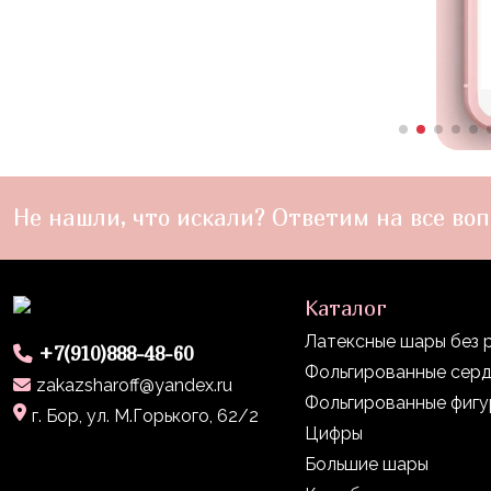
пчелки
Мальчикам
Котики,
собачки
Недетские
(18+)
Не нашли, что искали? Ответим на все воп
Аниме
Природа
Каталог
Сладости
Латексные шары без 
Музыка
+7(910)888-48-60
Фольгированные сер
zakazsharoff@yandex.ru
Ферма
Фольгированные фиг
г. Бор, ул. М.Горького, 62/2
Цифры
Большие шары