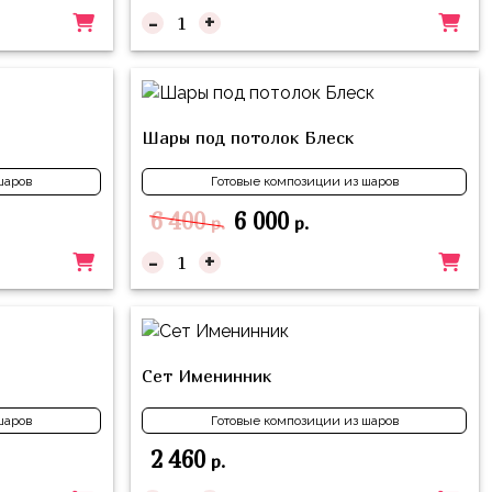
-
+
Шары под потолок Блеск
шаров
Готовые композиции из шаров
6 400
6 000
р.
р.
-
+
Сет Именинник
шаров
Готовые композиции из шаров
2 460
р.