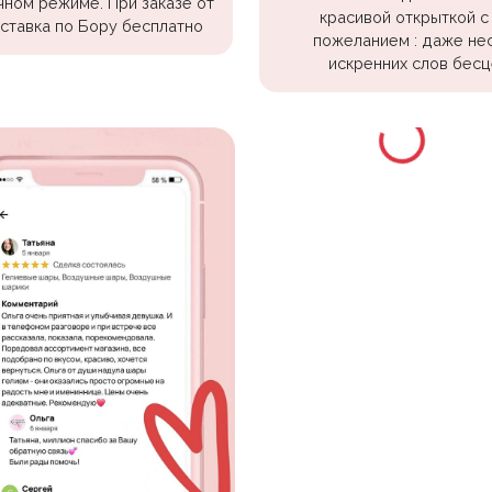
чном режиме. При заказе от
красивой открыткой с
оставка по Бору бесплатно
пожеланием : даже не
искренних слов бесц