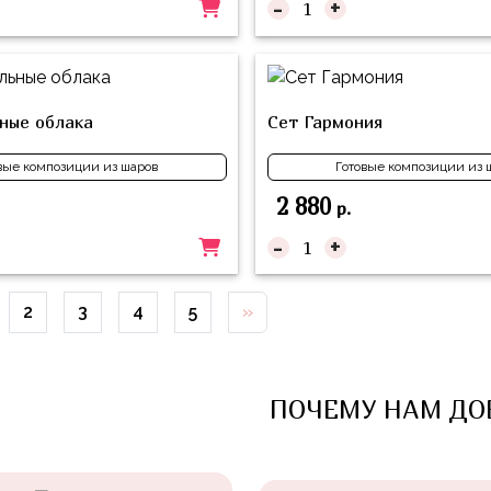
-
+
ные облака
Сет Гармония
вые композиции из шаров
Готовые композиции из 
2 880
р.
-
+
2
3
4
5
»
ПОЧЕМУ НАМ ДО