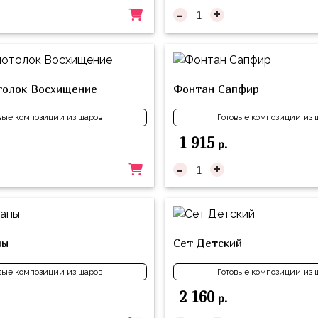
-
+
толок Восхищение
Фонтан Сапфир
вые композиции из шаров
Готовые композиции из 
1 915
р.
-
+
пы
Сет Детский
вые композиции из шаров
Готовые композиции из 
2 160
р.