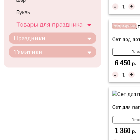
композиции
-
+
Пони
из
Буквы
шаров
Губка
Товары для праздника
Боб
популярный
Цифры
Буба
Праздники
Сет под по
Шары
с
Лунтик
Тематики
Гото
декором
Чебурашка
6 450
р.
Большие
Черепашки-
-
+
шары
ниндзя
Ходячие
Фиксики
фигуры
Котэ
Коробка-
Сет для па
сюрприз
Динозавры
Гото
Бизнес
Принцессы
1 360
р.
Индивидуальная
Микки