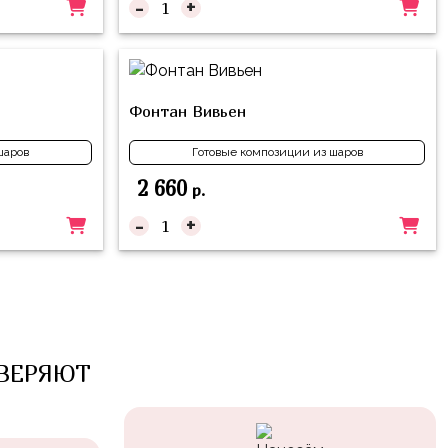
-
+
Фонтан Вивьен
шаров
Готовые композиции из шаров
2 660
р.
-
+
ВЕРЯЮТ