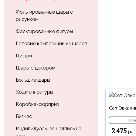
Влюблённых
zakazsharoff@yandex.ru
45
Три
Выпускной
Фольгированные шары с
см
Кота
рисунком
г.
1
Фольга
Ми-
Бор,
Сентября
Фольгированные фигуры
81
ми-
ул.
см
Хэллоуин
мишки
М.Горького,
Готовые композиции из шаров
62/2
Фольга
Девичник
Грузовичок
Цифры
91
Лёва
Свадьба
см
Шары с декором
Свинка
Мальчик
Фольгированные
Пеппа
Большие шары
или
шары
Девочка
Смешарики/
с
Ходячие фигуры
Малышарики
рисунком
Коробка-сюрприз
Сет Эвкали
Холодное
Фольгированные
Сердце
Бизнес
фигуры
Гото
Мой
Индивидуальная надпись на
Готовые
2 475
р.
Маленький
шар