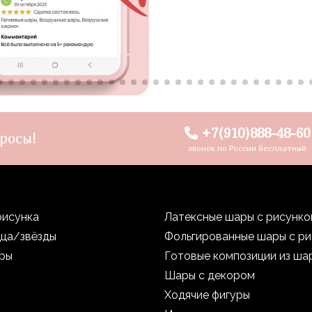
+7(910)888-48-60
росы!
звонок по России бесплатный
рисунка
Латексные шары с рисунк
дца/звёзды
Фольгированные шары с р
уры
Готовые композиции из ша
Шары с декором
Ходячие фигуры