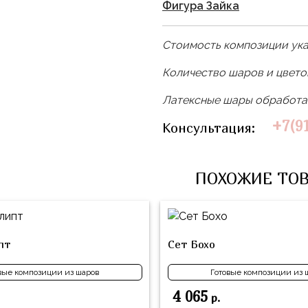
Фигура Зайка
Стоимость композиции ука
Количество шаров и цвет
Латексные шары обработан
+7(9
Консультация:
ПОХОЖИЕ ТО
пт
Сет Бохо
вые композиции из шаров
Готовые композиции из 
4 065
р.