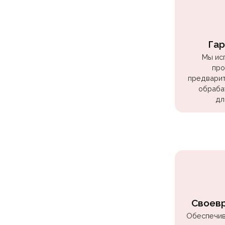
Куклы
ЛОЛ
Для
Гар
Него
Мы ис
Для
про
предварит
Неё
обраба
Мишка
дл
Тедди
Транспорт
/
Техника
Животные
Морская
Своев
Тема
Обеспечив
Звёздные