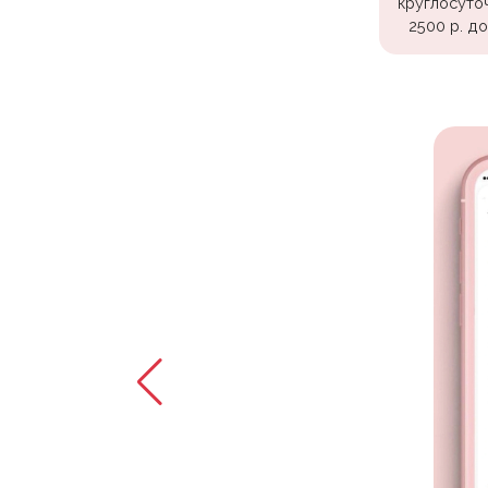
круглосуто
Войны
2500 р. д
Уэнсдэй
Трансформеры
Фрукты
Овощи
Шары
для
Геймеров
Супергерои
Пиратская
Вечеринка
Девочкам
Бабочки,
жучки,