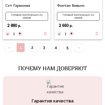
Войны
Сет Гармония
Фонтан Вивьен
Уэнсдэй
Готовые композиции из
Готовые композиции из
шаров
шаров
Трансформеры
2 880
2 660
р.
р.
Фрукты
-
+
-
+
Овощи
Шары
«
1
2
3
4
5
»
для
Геймеров
Супергерои
ПОЧЕМУ НАМ ДОВЕРЯЮТ
Пиратская
Вечеринка
Девочкам
Бабочки,
Гарантия качества
жучки,