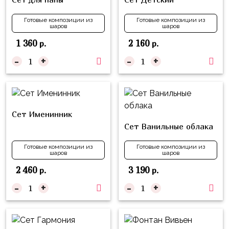
Куклы
ЛОЛ
Готовые композиции из
Готовые композиции из
шаров
шаров
Для
1 360
2 160
р.
р.
Него
-
+
-
+
Для
Неё
Мишка
Тедди
Сет Именинник
Сет Ванильные облака
Транспорт
/
Готовые композиции из
Готовые композиции из
шаров
шаров
Техника
2 460
3 190
р.
р.
Животные
-
+
-
+
Морская
Тема
Звёздные