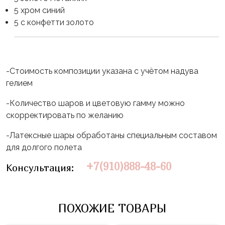
Влюблённых
zakazsharoff@yandex.ru
5 хром синий
45
Три
Выпускной
5 с конфетти золото
см
Кота
г.
1
Фольга
Ми-
Бор,
Сентября
81
ми-
ул.
см
Хэллоуин
мишки
-Стоимость композиции указана с учётом надува
М.Горького,
гелием
62/2
Фольга
Девичник
Грузовичок
91
Лёва
-Количество шаров и цветовую гамму можно
Свадьба
см
скорректировать по желанию
Свинка
Мальчик
Фольгированные
Пеппа
-Латексные шары обработаны специальным составом
или
шары
для долгого полета
Девочка
Смешарики/
с
Малышарики
рисунком
+7(910)888-48-60
Консультация:
Холодное
Фольгированные
Сердце
фигуры
ПОХОЖИЕ ТОВАРЫ
Мой
Готовые
Маленький