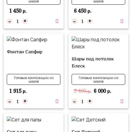
шаров
шаров
надпись
и
на
1 450
6 450
р.
р.
Минни
шар
-
+
-
+
Спорт
Буквы
Для
Товары
Мамы,
для
Бабушки
Фонтан Сапфир
праздника
Шары под потолок
Для
Сервировка
Блеск
Папы,
Свечи
Дедушки
Готовые композиции из
Готовые композиции из
шаров
шаров
Бумажный
Тропики
1 915
6 400
6 000
р.
р.
р.
декор
Гарри
-
+
-
+
Колпачки,
Поттер
ободки
Космос
Гудки
Единороги
Сет для папы
Сет Детский