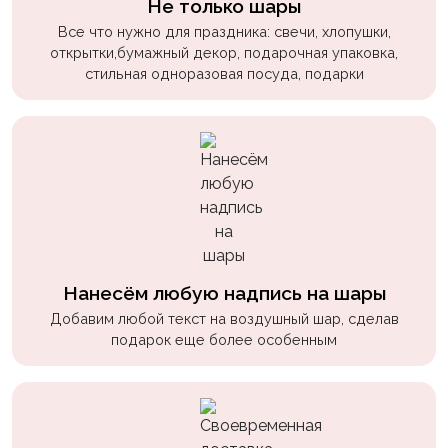
Не только шары
пчелки
Все что нужно для праздника: свечи, хлопушки,
Мальчикам
открытки,бумажный декор, подарочная упаковка,
стильная одноразовая посуда, подарки
Котики,
собачки
Недетские
(18+)
Аниме
Природа
Сладости
Нанесём любую надпись на шары
Добавим любой текст на воздушный шар, сделав
Музыка
подарок еще более особенным
Ферма