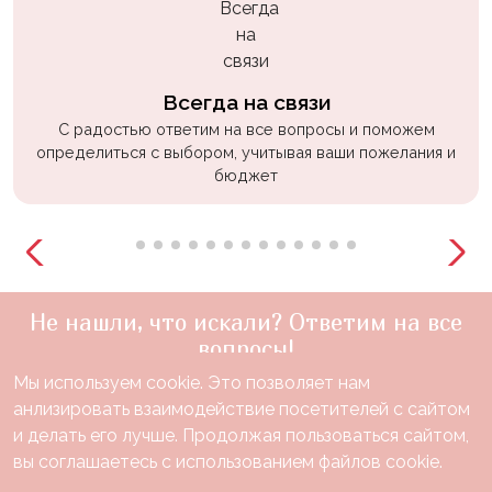
Всегда на связи
С радостью ответим на все вопросы и поможем
определиться с выбором, учитывая ваши пожелания и
бюджет
Не нашли, что искали? Ответим на все
вопросы!
Мы используем cookie. Это позволяет нам
+7(910)888-48-60
анлизировать взаимодействие посетителей с сайтом
звонок по России бесплатный
и делать его лучше. Продолжая пользоваться сайтом,
Нужна консультация?
вы соглашаетесь с использованием файлов cookie.