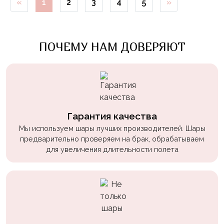
«
1
2
3
4
5
»
Войны
Уэнсдэй
ПОЧЕМУ НАМ ДОВЕРЯЮТ
Трансформеры
Фрукты
Овощи
Шары
для
Гарантия качества
Геймеров
Мы используем шары лучших производителей. Шары
Супергерои
предварительно проверяем на брак, обрабатываем
для увеличения длительности полета
Пиратская
Вечеринка
Девочкам
Бабочки,
жучки,