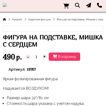
Нужна
Информация
Акции
Праздники
Тематики
консультация?
Хиты
Новый
Щенячий
О нас
Каталог
Ходячие фигуры
Фигура на подставке, Мишка с серд
Год
Патруль
Каталог
Доставка
8
Оранжевая
Латексные
ФИГУРА НА ПОДСТАВКЕ, МИШКА
и оплата
марта
Корова
шары
Контакты
С СЕРДЦЕМ
23
Маша
без
Скидки
февраля,
и
рисунка
490
р.
-
+
В корзину
Дембель
Медведь
Латексные
Контакты
Я
Синий
шары
19767
Артикул:
Родился
Трактор
с
рисунком
Яркая фольгированная фигура
День
Миньоны
+7(910)888-
Рождения
48-
Фольгированные
Надувается ВОЗДУХОМ!
Пикачу
60
сердца/
LOVE
Размер шара 32"/81 см
Леди
звёзды
День
Стоимость шара указана с учётом надува
Баг
Фольга