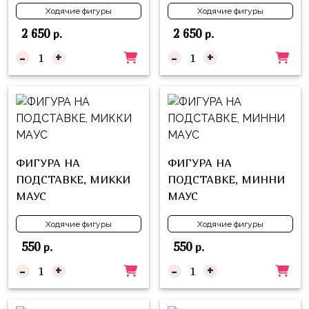
надпись
и
Ходячие фигуры
Ходячие фигуры
на
Минни
2 650
2 650
р.
р.
шар
Спорт
-
+
-
+
Буквы
Для
Товары
Мамы,
для
Бабушки
праздника
Для
Сервировка
Папы,
ФИГУРА НА
ФИГУРА НА
Свечи
Дедушки
ПОДСТАВКЕ, МИККИ
ПОДСТАВКЕ, МИННИ
МАУС
МАУС
Бумажный
Тропики
декор
Гарри
Ходячие фигуры
Ходячие фигуры
Колпачки,
Поттер
550
550
р.
р.
ободки
Космос
-
+
-
+
Гудки
Единороги