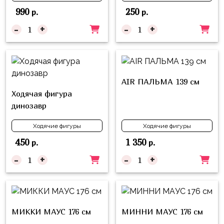
композиции
Пони
990
250
р.
р.
из
шаров
-
+
-
+
Губка
Боб
Цифры
Буба
Шары
с
Лунтик
AIR ПАЛЬМА 139 см
декором
Ходячая фигура
Чебурашка
Большие
динозавр
Черепашки-
шары
Ходячие фигуры
Ходячие фигуры
ниндзя
Ходячие
450
1 350
р.
р.
Фиксики
фигуры
-
+
-
+
Котэ
Коробка-
сюрприз
Динозавры
Бизнес
Принцессы
МИККИ МАУС 176 см
МИННИ МАУС 176 см
Индивидуальная
Микки