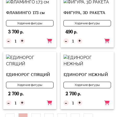
Куклы
ЛОЛ
ФЛАМИНГО 173 см
ФИГУРА, 3D РАКЕТА
Для
Ходячие фигуры
Ходячие фигуры
Него
3 700
490
р.
р.
Для
-
+
-
+
Неё
Мишка
Тедди
Транспорт
/
ЕДИНОРОГ СПЯЩИЙ
ЕДИНОРОГ НЕЖНЫЙ
Техника
Ходячие фигуры
Ходячие фигуры
Животные
2 700
2 700
р.
р.
Морская
-
+
-
+
Тема
Звёздные