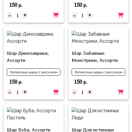
надпись
150
150
р.
р.
и
на
Минни
-
+
-
+
шар
Спорт
Буквы
Для
Товары
Мамы,
для
Бабушки
праздника
Шар Динозаврики,
Шар Забавные
Для
Ассорти
Монстрики, Ассорти
Сервировка
Папы,
Латексные шары с рисунком
Латексные шары с рисунком
Свечи
Дедушки
150
150
р.
р.
Бумажный
Тропики
-
+
-
+
декор
Гарри
Колпачки,
Поттер
ободки
Космос
Гудки
Единороги
Шар Буба, Ассорти
Шар Для истинных