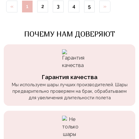
Войны
«
1
2
3
4
5
»
Уэнсдэй
Трансформеры
ПОЧЕМУ НАМ ДОВЕРЯЮТ
Фрукты
Овощи
Шары
для
Геймеров
Гарантия качества
Мы используем шары лучших производителей. Шары
Супергерои
предварительно проверяем на брак, обрабатываем
Пиратская
для увеличения длительности полета
Вечеринка
Девочкам
Бабочки,
жучки,