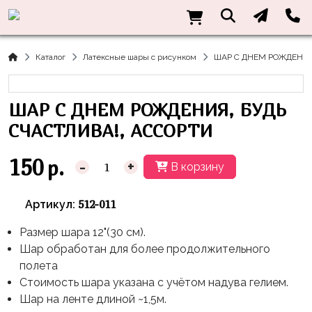
Нужна
Информация
Акции
Праздники
Тематики
консультация?
Хиты
Новый
Щенячий
О нас
Каталог
Латексные шары с рисунком
ШАР С ДНЕМ РОЖДЕНИЯ
Год
Патруль
Каталог
Доставка
8
Оранжевая
Латексные
ШАР С ДНЕМ РОЖДЕНИЯ, БУДЬ
и оплата
марта
Корова
шары
Контакты
СЧАСТЛИВА!, АССОРТИ
23
Маша
без
Скидки
февраля,
и
рисунка
150
р.
-
+
В корзину
Дембель
Медведь
Латексные
Контакты
Я
Синий
шары
512-011
Артикул:
Родился
Трактор
с
рисунком
Размер шара 12"(30 см).
День
Миньоны
+7(910)888-
Шар обработан для более продолжительного
Рождения
48-
Фольгированные
Пикачу
полета
60
сердца/
LOVE
Стоимость шара указана с учётом надува гелием.
Леди
звёзды
День
Шар на ленте длиной ~1,5м.
Баг
Фольга