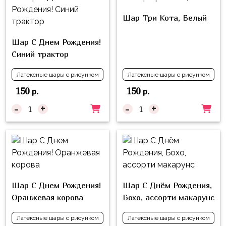
композиции
Пони
из
Шар Три Кота, Белый
шаров
Губка
Боб
Шар С Днем Рождения!
Цифры
Синий трактор
Буба
Шары
с
Латексные шары с рисунком
Латексные шары с рисунком
Лунтик
декором
150
150
р.
р.
Чебурашка
Большие
-
+
-
+
Черепашки-
шары
ниндзя
Ходячие
Фиксики
фигуры
Котэ
Коробка-
сюрприз
Динозавры
Шар С Днем Рождения!
Шар С Днём Рождения,
Оранжевая корова
Бохо, ассорти макарунс
Бизнес
Принцессы
Индивидуальная
Латексные шары с рисунком
Латексные шары с рисунком
Микки