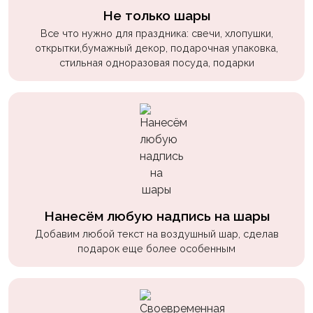
пчелки
Не только шары
Все что нужно для праздника: свечи, хлопушки,
Мальчикам
открытки,бумажный декор, подарочная упаковка,
Котики,
стильная одноразовая посуда, подарки
собачки
Недетские
(18+)
Аниме
Природа
Сладости
Нанесём любую надпись на шары
Музыка
Добавим любой текст на воздушный шар, сделав
подарок еще более особенным
Ферма