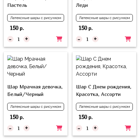
Куклы
Пастель
Леди
ЛОЛ
Латексные шары с рисунком
Латексные шары с рисунком
Для
150
150
р.
р.
Него
-
+
-
+
Для
Неё
Мишка
Тедди
Транспорт
Шар Мрачная девочка,
Шар С Днем рождения,
/
Белый/Черный
Красотка, Ассорти
Техника
Животные
Латексные шары с рисунком
Латексные шары с рисунком
150
150
р.
р.
Морская
Тема
-
+
-
+
Звёздные