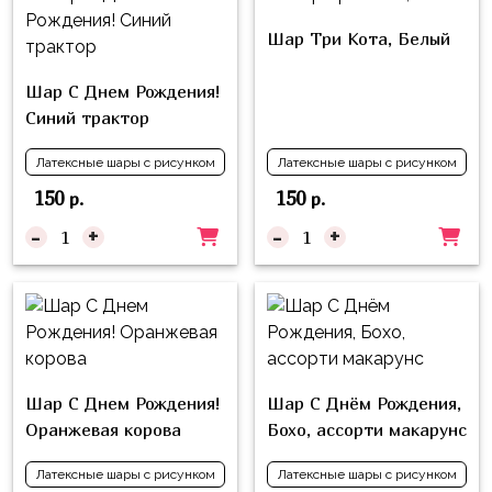
композиции
Пони
из
Шар Три Кота, Белый
шаров
Губка
Боб
Шар С Днем Рождения!
Цифры
Синий трактор
Буба
Шары
с
Латексные шары с рисунком
Латексные шары с рисунком
Лунтик
декором
150
150
р.
р.
Чебурашка
Большие
-
+
-
+
Черепашки-
шары
ниндзя
Ходячие
Фиксики
фигуры
Котэ
Коробка-
сюрприз
Динозавры
Шар С Днем Рождения!
Шар С Днём Рождения,
Оранжевая корова
Бохо, ассорти макарунс
Бизнес
Принцессы
Индивидуальная
Латексные шары с рисунком
Латексные шары с рисунком
Микки