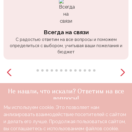
Всегда на связи
С радостью ответим на все вопросы и поможем
определиться с выбором, учитывая ваши пожелания и
бюджет
Не нашли, что искали? Ответим на все
вопросы!
Мы используем cookie. Это позволяет нам
+7(910)888-48-60
анлизировать взаимодействие посетителей с сайтом
звонок по России бесплатный
и делать его лучше. Продолжая пользоваться сайтом,
Нужна консультация?
вы соглашаетесь с использованием файлов cookie.