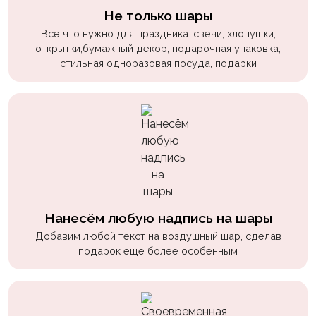
пчелки
Не только шары
Все что нужно для праздника: свечи, хлопушки,
Мальчикам
открытки,бумажный декор, подарочная упаковка,
Котики,
стильная одноразовая посуда, подарки
собачки
Недетские
(18+)
Аниме
Природа
Сладости
Нанесём любую надпись на шары
Музыка
Добавим любой текст на воздушный шар, сделав
подарок еще более особенным
Ферма