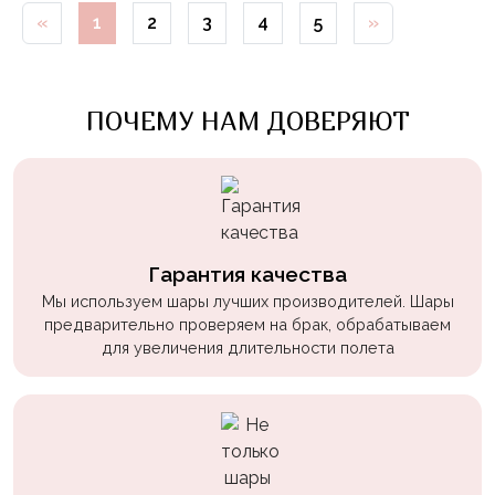
Войны
«
1
2
3
4
5
»
Уэнсдэй
Трансформеры
ПОЧЕМУ НАМ ДОВЕРЯЮТ
Фрукты
Овощи
Шары
для
Геймеров
Гарантия качества
Мы используем шары лучших производителей. Шары
Супергерои
предварительно проверяем на брак, обрабатываем
Пиратская
для увеличения длительности полета
Вечеринка
Девочкам
Бабочки,
жучки,