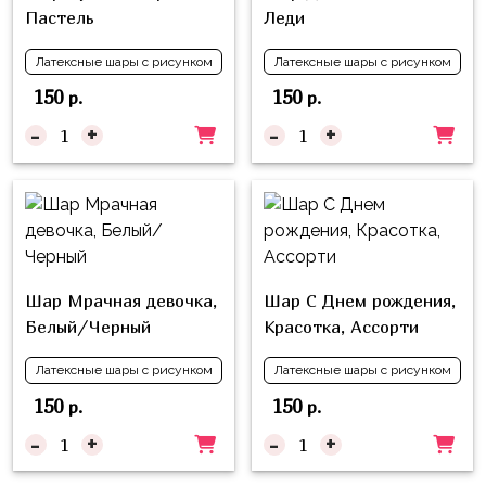
Куклы
Пастель
Леди
ЛОЛ
Латексные шары с рисунком
Латексные шары с рисунком
Для
150
150
р.
р.
Него
-
+
-
+
Для
Неё
Мишка
Тедди
Транспорт
Шар Мрачная девочка,
Шар С Днем рождения,
/
Белый/Черный
Красотка, Ассорти
Техника
Животные
Латексные шары с рисунком
Латексные шары с рисунком
150
150
р.
р.
Морская
Тема
-
+
-
+
Звёздные