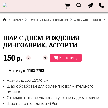
Нужна
Информация
Акции
Праздники
Тематики
консультация?
Хиты
Новый
Щенячий
О нас
Каталог
Латексные шары с рисунком
Шар С Днем Рождения Д
Год
Патруль
Каталог
Доставка
8
Оранжевая
Латексные
ШАР С ДНЕМ РОЖДЕНИЯ
и оплата
марта
Корова
шары
Контакты
ДИНОЗАВРИК, АССОРТИ
23
Маша
без
Скидки
февраля,
и
рисунка
150
р.
-
+
В корзину
Дембель
Медведь
Латексные
Контакты
Я
Синий
шары
1103-2293
Артикул:
Родился
Трактор
с
рисунком
Размер шара 12"(30 см).
День
Миньоны
+7(910)888-
Шар обработан для более продолжительного
Рождения
48-
Фольгированные
Пикачу
полета
60
сердца/
LOVE
Стоимость шара указана с учётом надува гелием.
Леди
звёзды
День
Шар на ленте длиной ~1,5м.
Баг
Фольга