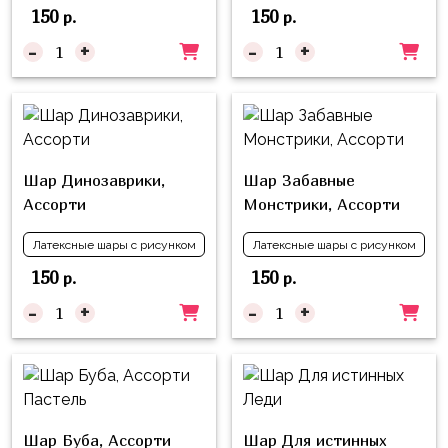
надпись
150
150
р.
р.
и
на
Минни
-
+
-
+
шар
Спорт
Буквы
Для
Товары
Мамы,
для
Бабушки
праздника
Шар Динозаврики,
Шар Забавные
Для
Ассорти
Монстрики, Ассорти
Сервировка
Папы,
Латексные шары с рисунком
Латексные шары с рисунком
Свечи
Дедушки
150
150
р.
р.
Бумажный
Тропики
-
+
-
+
декор
Гарри
Колпачки,
Поттер
ободки
Космос
Гудки
Единороги
Шар Буба, Ассорти
Шар Для истинных