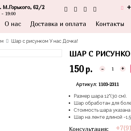
+
л. М.Горького, 62/2
- 19:00
О нас
Доставка и оплата
Контакты
ом
Шар с рисунком У нас Дочка!
ШАР С РИСУНКО
150
р.
-
+
1103-2311
Артикул:
Размер шара 12"(30 см).
Шар обработан для бол
Стоимость шара указана 
Шар на ленте длиной ~1,5
+7(9
Консультация: