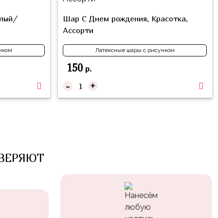
елый/
Шар С Днем рождения, Красотка,
Ассорти
нком
Латексные шары с рисунком
150
р.
-
+
ВЕРЯЮТ