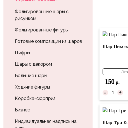
Влюблённых
zakazsharoff@yandex.ru
45
Три
Выпускной
Фольгированные шары с
см
Кота
рисунком
г.
1
Фольга
Ми-
Бор,
Сентября
Фольгированные фигуры
81
ми-
ул.
см
Хэллоуин
мишки
М.Горького,
Готовые композиции из шаров
Шар Пиксел
62/2
Фольга
Девичник
Грузовичок
Цифры
91
Лёва
Свадьба
см
Шары с декором
Свинка
Мальчик
Лат
Фольгированные
Пеппа
Большие шары
или
шары
150
р.
Девочка
Смешарики/
с
Ходячие фигуры
-
+
Малышарики
рисунком
Коробка-сюрприз
Холодное
Фольгированные
Сердце
Бизнес
фигуры
Мой
Индивидуальная надпись на
Готовые
Шар Три Ко
Маленький