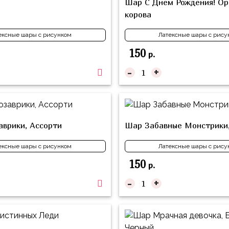
Шар С Днем Рождения! О
корова
ексные шары с рисунком
Латексные шары с рису
150
р.
-
+
врики, Ассорти
Шар Забавные Монстрики,
ексные шары с рисунком
Латексные шары с рису
150
р.
-
+