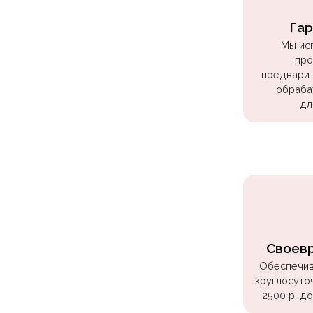
Куклы
ЛОЛ
Гар
Мы ис
Для
про
Него
предварит
обраба
Для
дл
Неё
Мишка
Тедди
Транспорт
/
Техника
Животные
Своев
Морская
Обеспечив
круглосуто
Тема
2500 р. д
Звёздные