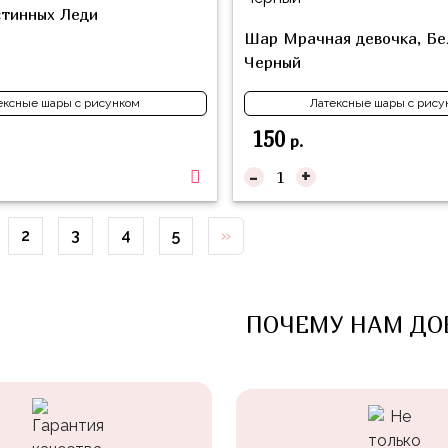
тинных Леди
Шар Мрачная девочка, Б
Черный
ексные шары с рисунком
Латексные шары с рису
150
р.
-
+
2
3
4
5
»
ПОЧЕМУ НАМ ДО