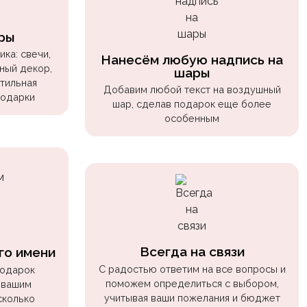
ры
ка: свечи,
Нанесём любую надпись на
ный декор,
шары
стильная
Добавим любой текст на воздушный
подарки
шар, сделав подарок еще более
особенным
Всегда на связи
го имени
С радостью ответим на все вопросы и
подарок
поможем определиться с выбором,
 вашим
учитывая ваши пожелания и бюджет
сколько