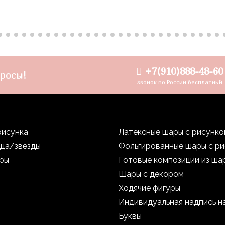
+7(910)888-48-60
росы!
звонок по России бесплатный
рисунка
Латексные шары с рисунк
дца/звёзды
Фольгированные шары с р
уры
Готовые композиции из ша
Шары с декором
Ходячие фигуры
Индивидуальная надпись н
Буквы