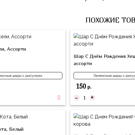
ПОХОЖИЕ ТО
и, Ассорти
Шар С Днём Рождения Хеш
ассорти
ексные шары с рисунком
Латексные шары с рису
150
р.
-
+
та, Белый