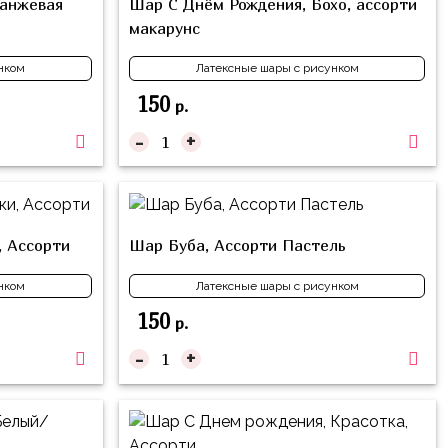
ранжевая
Шар С Днём Рождения, Бохо, ассорти
макарунс
нком
Латексные шары с рисунком
150
р.
-
+
 Ассорти
Шар Буба, Ассорти Пастель
нком
Латексные шары с рисунком
150
р.
-
+