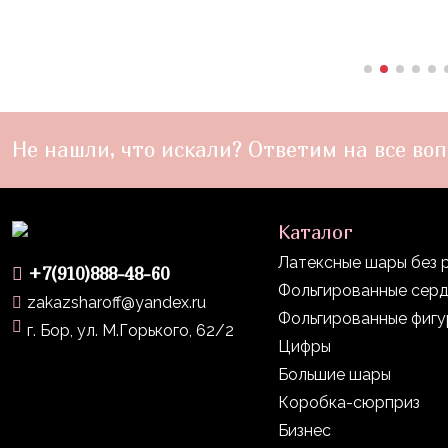
пчелки
Мальчикам
Котики,
собачки
Не нашли, что искали? Ответим на все воп
Недетские
(18+)
Аниме
Каталог
Природа
Латексные шары без 
+7(910)888-48-60
Сладости
Фольгированные сер
zakazsharoff@yandex.ru
Фольгированные фиг
Музыка
г. Бор, ул. М.Горького, 62/2
Цифры
Ферма
Большие шары
Коробка-сюрприз
Бизнес