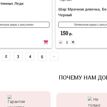
тинных Леди
Шар Мрачная девочка, Б
Черный
ексные шары с рисунком
Латексные шары с рису
150
р.
-
+
2
3
4
5
»
ПОЧЕМУ НАМ ДО