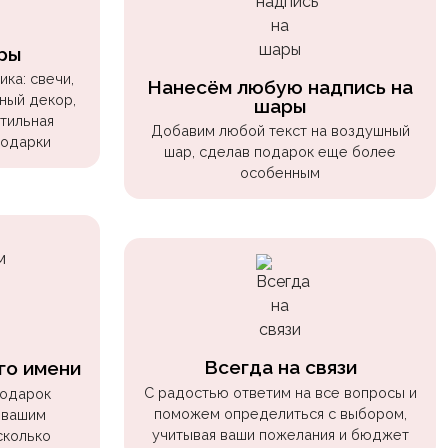
ры
ка: свечи,
Нанесём любую надпись на
ный декор,
шары
стильная
Добавим любой текст на воздушный
подарки
шар, сделав подарок еще более
особенным
Всегда на связи
го имени
С радостью ответим на все вопросы и
подарок
поможем определиться с выбором,
 вашим
учитывая ваши пожелания и бюджет
сколько