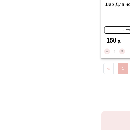
надпись
Шар Для ис
и
на
Минни
шар
Спорт
Буквы
Лат
Для
Товары
150
Мамы,
р.
для
Бабушки
-
+
праздника
Для
Сервировка
Папы,
«
1
Свечи
Дедушки
Бумажный
Тропики
декор
Гарри
Колпачки,
Поттер
ободки
Космос
Гудки
Единороги