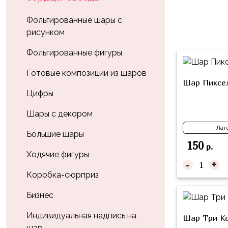
Влюблённых
zakazsharoff@yandex.ru
45
Три
Выпускной
Фольгированные шары с
см
Кота
рисунком
г.
1
Фольга
Ми-
Бор,
Сентября
Фольгированные фигуры
81
ми-
ул.
см
Хэллоуин
мишки
М.Горького,
Готовые композиции из шаров
Шар Пиксел
62/2
Фольга
Девичник
Грузовичок
Цифры
91
Лёва
Свадьба
см
Шары с декором
Свинка
Мальчик
Лат
Фольгированные
Пеппа
Большие шары
или
шары
150
р.
Девочка
Смешарики/
с
Ходячие фигуры
-
+
Малышарики
рисунком
Коробка-сюрприз
Холодное
Фольгированные
Сердце
Бизнес
фигуры
Мой
Индивидуальная надпись на
Готовые
Шар Три Ко
Маленький
шар