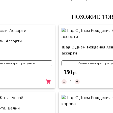
ПОХОЖИЕ ТО
и, Ассорти
Шар С Днём Рождения Хеш
ассорти
ексные шары с рисунком
Латексные шары с рису
150
р.
-
+
та, Белый