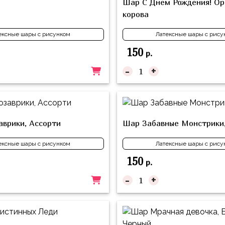
Шар С Днем Рождения! О
корова
ексные шары с рисунком
Латексные шары с рису
150
р.
-
+
врики, Ассорти
Шар Забавные Монстрики,
ексные шары с рисунком
Латексные шары с рису
150
р.
-
+