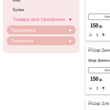
композиции
Пони
из
Буквы
шаров
Губка
Лат
Товары для праздника
Боб
Цифры
150
р.
Буба
Праздники
Шары
-
+
с
Лунтик
Тематики
декором
Чебурашка
Большие
Черепашки-
шары
Шар Диноза
ниндзя
Ходячие
Лат
Фиксики
фигуры
150
р.
Котэ
Коробка-
-
+
сюрприз
Динозавры
Бизнес
Принцессы
Индивидуальная
Микки