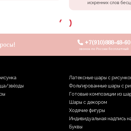
искренних слов бесц
+7(910)888-48-60
росы!
звонок по России бесплатный
рисунка
Латексные шары с рисунк
дца/звёзды
Фольгированные шары с р
уры
Готовые композиции из ша
Шары с декором
Ходячие фигуры
Индивидуальная надпись н
Буквы