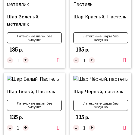
композиции
Пони
из
шаров
Шар Зеленый,
Шар Красный, Пастель
Губка
металлик
Боб
Цифры
Буба
Латексные шары без
Латексные шары без
Шары
рисунка
рисунка
с
Лунтик
135
135
р.
р.
декором
Чебурашка
-
+
-
+
Большие
Черепашки-
шары
ниндзя
Ходячие
Фиксики
фигуры
Шар Белый, Пастель
Шар Чёрный, пастель
Котэ
Коробка-
Латексные шары без
Латексные шары без
сюрприз
рисунка
рисунка
Динозавры
135
135
р.
р.
Бизнес
Принцессы
-
+
-
+
Индивидуальная
Микки