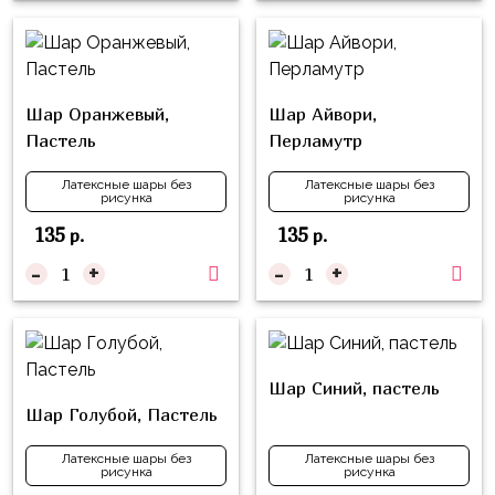
надпись
и
на
Минни
шар
Спорт
Буквы
Шар Оранжевый,
Шар Айвори,
Для
Пастель
Перламутр
Товары
Мамы,
для
Бабушки
Латексные шары без
Латексные шары без
праздника
рисунка
рисунка
Для
Сервировка
135
135
р.
р.
Папы,
-
+
-
+
Свечи
Дедушки
Бумажный
Тропики
декор
Гарри
Колпачки,
Поттер
Шар Синий, пастель
ободки
Шар Голубой, Пастель
Космос
Гудки
Латексные шары без
Латексные шары без
Единороги
рисунка
рисунка