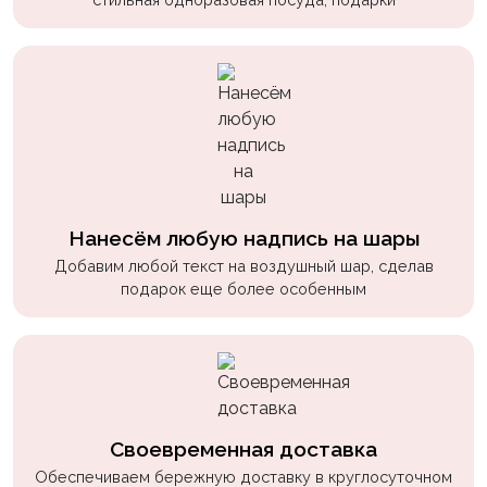
пчелки
Мальчикам
Котики,
собачки
Недетские
(18+)
Аниме
Нанесём любую надпись на шары
Добавим любой текст на воздушный шар, сделав
Природа
подарок еще более особенным
Сладости
Музыка
Ферма
Своевременная доставка
Обеспечиваем бережную доставку в круглосуточном