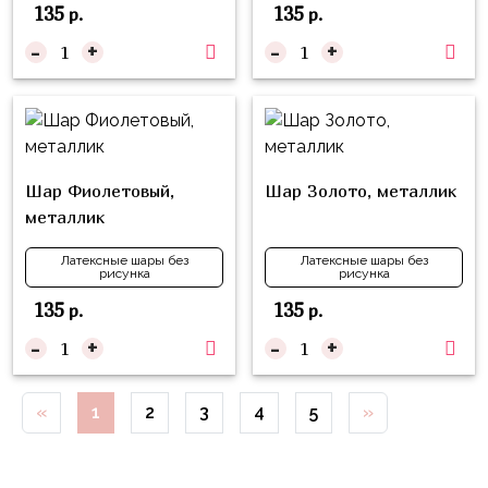
135
135
Куклы
р.
р.
ЛОЛ
-
+
-
+
Для
Него
Для
Неё
Шар Фиолетовый,
Шар Золото, металлик
Мишка
металлик
Тедди
Латексные шары без
Латексные шары без
рисунка
рисунка
Транспорт
/
135
135
р.
р.
Техника
-
+
-
+
Животные
«
1
2
3
4
5
»
Морская
Тема
Звёздные