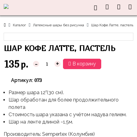
Нужна
Информация
Акции
Праздники
Тематики
консультация?
Хиты
Новый
Щенячий
О нас
Каталог
Латексные шары без рисунка
Шар Кофе Латте, пастель
Год
Патруль
Каталог
Доставка
8
Оранжевая
Латексные
ШАР КОФЕ ЛАТТЕ, ПАСТЕЛЬ
и оплата
марта
Корова
шары
Контакты
23
Маша
без
135
р.
-
+
В корзину
Скидки
февраля,
и
рисунка
Дембель
Медведь
Латексные
073
Артикул:
Контакты
Я
Синий
шары
Родился
Трактор
Размер шара 12"(30 см).
с
Шар обработан для более продолжительного
рисунком
День
Миньоны
+7(910)888-
полета
Рождения
48-
Фольгированные
Стоимость шара указана с учётом надува гелием.
Пикачу
60
сердца/
Шар на ленте длиной ~1,5м.
LOVE
Леди
звёзды
День
Баг
Производитель: Sempertex (Колумбия)
Фольга