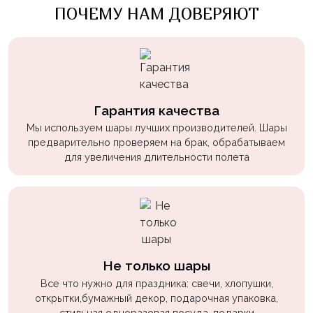
ПОЧЕМУ НАМ ДОВЕРЯЮТ
Войны
Уэнсдэй
Трансформеры
Фрукты
Овощи
Гарантия качества
Мы используем шары лучших производителей. Шары
Шары
предварительно проверяем на брак, обрабатываем
для
для увеличения длительности полета
Геймеров
Супергерои
Пиратская
Вечеринка
Девочкам
Не только шары
Все что нужно для праздника: свечи, хлопушки,
Бабочки,
открытки,бумажный декор, подарочная упаковка,
жучки,
стильная одноразовая посуда, подарки