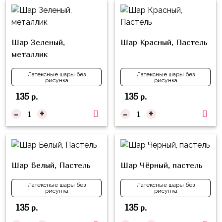
композиции
Пони
из
шаров
Губка
Боб
Шар Зеленый,
Шар Красный, Пастель
Цифры
металлик
Буба
Шары
с
Латексные шары без
Латексные шары без
Лунтик
рисунка
рисунка
декором
Чебурашка
135
135
р.
р.
Большие
-
+
-
+
Черепашки-
шары
ниндзя
Ходячие
Фиксики
фигуры
Котэ
Коробка-
Шар Белый, Пастель
Шар Чёрный, пастель
сюрприз
Динозавры
Латексные шары без
Латексные шары без
рисунка
рисунка
Бизнес
Принцессы
135
135
р.
р.
Индивидуальная
Микки