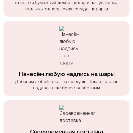
открытки,бумажный декор, подарочная упаковка,
пчелки
стильная одноразовая посуда, подарки
Мальчикам
Котики,
собачки
Недетские
(18+)
Аниме
Природа
Нанесём любую надпись на шары
Добавим любой текст на воздушный шар, сделав
Сладости
подарок еще более особенным
Музыка
Ферма
Своевременная доставка