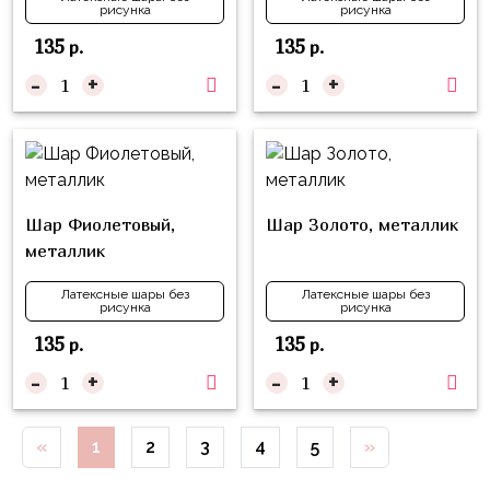
Куклы
рисунка
рисунка
ЛОЛ
135
135
р.
р.
-
+
-
+
Для
Него
Для
Неё
Мишка
Шар Фиолетовый,
Шар Золото, металлик
Тедди
металлик
Транспорт
Латексные шары без
Латексные шары без
/
рисунка
рисунка
Техника
135
135
р.
р.
Животные
-
+
-
+
Морская
Тема
«
1
2
3
4
5
»
Звёздные