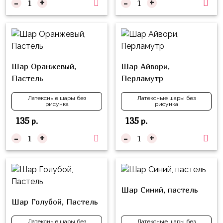
-
+
-
+
надпись
и
на
Минни
шар
Спорт
Буквы
Для
Товары
Шар Оранжевый,
Шар Айвори,
Мамы,
для
Пастель
Перламутр
Бабушки
праздника
Латексные шары без
Латексные шары без
Для
Сервировка
рисунка
рисунка
Папы,
135
135
р.
р.
Свечи
Дедушки
-
+
-
+
Бумажный
Тропики
декор
Гарри
Колпачки,
Поттер
ободки
Шар Синий, пастель
Космос
Шар Голубой, Пастель
Гудки
Единороги
Латексные шары без
Латексные шары без