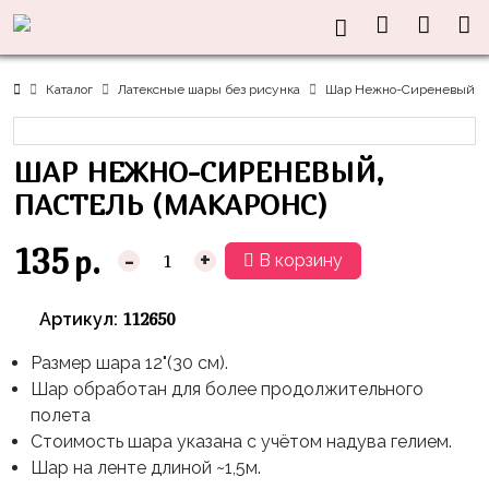
Нужна
Информация
Акции
Праздники
Тематики
консультация?
Хиты
Новый
Щенячий
О нас
Каталог
Латексные шары без рисунка
Шар Нежно-Сиреневый, Па
Год
Патруль
Каталог
Доставка
8
Оранжевая
Латексные
ШАР НЕЖНО-СИРЕНЕВЫЙ,
и оплата
марта
Корова
шары
Контакты
ПАСТЕЛЬ (МАКАРОНС)
23
Маша
без
Скидки
февраля,
и
рисунка
135
р.
-
+
В корзину
Дембель
Медведь
Латексные
Контакты
Я
Синий
шары
112650
Артикул:
Родился
Трактор
с
рисунком
Размер шара 12"(30 см).
День
Миньоны
+7(910)888-
Шар обработан для более продолжительного
Рождения
48-
Фольгированные
Пикачу
полета
60
сердца/
LOVE
Стоимость шара указана с учётом надува гелием.
Леди
звёзды
День
Шар на ленте длиной ~1,5м.
Баг
Фольга