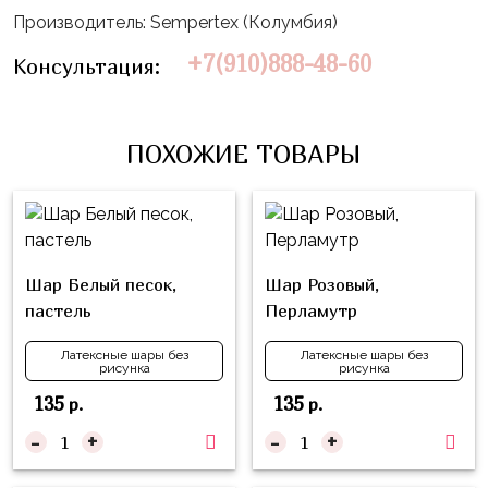
Влюблённых
zakazsharoff@yandex.ru
Производитель: Sempertex (Колумбия)
45
Три
Выпускной
см
Кота
+7(910)888-48-60
Консультация:
г.
1
Фольга
Ми-
Бор,
Сентября
81
ми-
ул.
см
ПОХОЖИЕ ТОВАРЫ
Хэллоуин
мишки
М.Горького,
62/2
Фольга
Девичник
Грузовичок
91
Лёва
Свадьба
см
Свинка
Мальчик
Фольгированные
Пеппа
Шар Белый песок,
Шар Розовый,
или
шары
пастель
Перламутр
Девочка
Смешарики/
с
Малышарики
рисунком
Латексные шары без
Латексные шары без
рисунка
рисунка
Холодное
Фольгированные
135
135
р.
р.
Сердце
фигуры
-
+
-
+
Мой
Готовые
Маленький