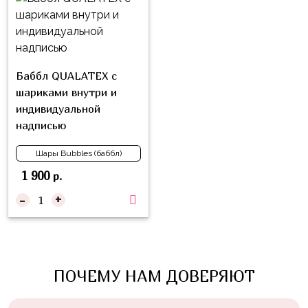
Войны
Уэнсдэй
Трансформеры
Баббл QUALATEX с
Фрукты
шариками внутри и
Овощи
индивидуальной
надписью
Шары
для
Шары Bubbles (баббл)
Геймеров
1 900
р.
Супергерои
-
+
Пиратская
Вечеринка
Девочкам
ПОЧЕМУ НАМ ДОВЕРЯЮТ
Бабочки,
жучки,