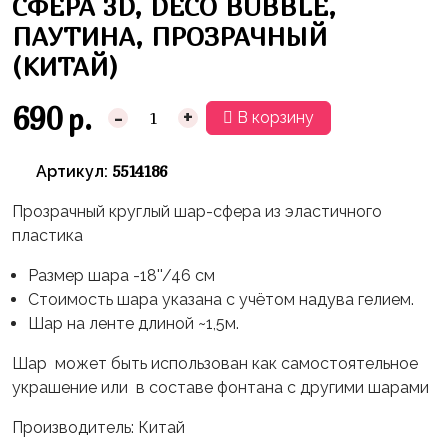
СФЕРА 3D, DECO BUBBLE,
Влюблённых
zakazsharoff@yandex.ru
45
Три
ПАУТИНА, ПРОЗРАЧНЫЙ
Выпускной
см
Кота
(КИТАЙ)
г.
1
Фольга
Ми-
Бор,
Сентября
81
690
р.
-
+
ми-
В корзину
ул.
см
Хэллоуин
мишки
М.Горького,
62/2
Фольга
5514186
Артикул:
Девичник
Грузовичок
91
Лёва
Свадьба
Прозрачный круглый шар-сфера из эластичного
см
Свинка
пластика
Мальчик
Фольгированные
Пеппа
или
Размер шара -18''/46 см
шары
Девочка
Смешарики/
Стоимость шара указана с учётом надува гелием.
с
Малышарики
Шар на ленте длиной ~1,5м.
рисунком
Холодное
Шар может быть использован как самостоятельное
Фольгированные
Сердце
украшение или в составе фонтана с другими шарами
фигуры
Мой
Готовые
Производитель: Китай
Маленький