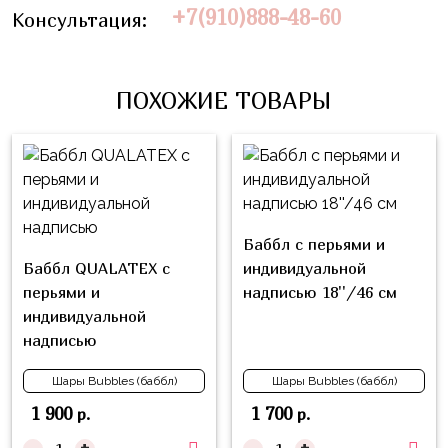
композиции
+7(910)888-48-60
Консультация:
Пони
из
шаров
Губка
Боб
Цифры
ПОХОЖИЕ ТОВАРЫ
Буба
Шары
с
Лунтик
декором
Чебурашка
Большие
Черепашки-
шары
Баббл с перьями и
ниндзя
Баббл QUALATEX с
индивидуальной
Ходячие
перьями и
надписью 18''/46 см
Фиксики
фигуры
индивидуальной
Котэ
Коробка-
надписью
сюрприз
Динозавры
Шары Bubbles (баббл)
Шары Bubbles (баббл)
Бизнес
Принцессы
1 900
1 700
р.
р.
Индивидуальная
Микки