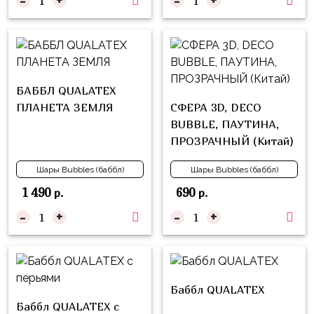
-
+
-
+
надпись
и
на
Минни
шар
Спорт
Буквы
Для
БАББЛ QUALATEX
Товары
Мамы,
ПЛАНЕТА ЗЕМЛЯ
СФЕРА 3D, DECO
для
Бабушки
BUBBLE, ПАУТИНА,
праздника
ПРОЗРАЧНЫЙ (Китай)
Для
Сервировка
Папы,
Шары Bubbles (баббл)
Шары Bubbles (баббл)
Свечи
Дедушки
1 490
690
р.
р.
Бумажный
Тропики
-
+
-
+
декор
Гарри
Колпачки,
Поттер
ободки
Космос
Гудки
Баббл QUALATEX
Единороги
Баббл QUALATEX с