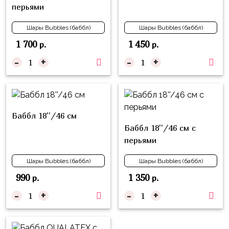
Куклы
перьями
ЛОЛ
Шары Bubbles (баббл)
Шары Bubbles (баббл)
Для
1 700
1 450
р.
р.
Него
-
+
-
+
Для
Неё
Мишка
Тедди
Баббл 18''/46 см
Баббл 18''/46 см с
Транспорт
перьями
/
Техника
Шары Bubbles (баббл)
Шары Bubbles (баббл)
Животные
990
1 350
р.
р.
-
+
-
+
Морская
Тема
Звёздные