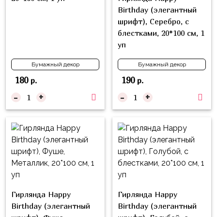
надпись
и
Birthday (элегантный
на
Минни
шрифт), Серебро, с
шар
блестками, 20*100 см, 1
Спорт
уп
Буквы
Для
Товары
Бумажный декор
Бумажный декор
Мамы,
для
Бабушки
180
190
р.
р.
праздника
-
+
-
+
Для
Сервировка
Папы,
Свечи
Дедушки
Бумажный
Тропики
декор
Гарри
Колпачки,
Поттер
ободки
Космос
Гирлянда Happy
Гирлянда Happy
Гудки
Единороги
Birthday (элегантный
Birthday (элегантный