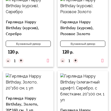
композиции
Пони
из
шаров
Губка
Боб
Цифры
Гирлянда Happy
Гирлянда Happy
Birthday (курсив),
Birthday (курсив),
Буба
Шары
Серебро
Розовое Золото
с
Лунтик
декором
Бумажный декор
Бумажный декор
Чебурашка
120
120
р.
р.
Большие
Черепашки-
шары
-
+
-
+
ниндзя
Ходячие
Фиксики
фигуры
Котэ
Коробка-
сюрприз
Динозавры
Бизнес
Гирлянда Happy
Принцессы
Birthday, Золото,
Индивидуальная
Микки
20*160 см, 1 уп
Гирлянда Happy