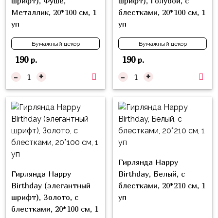
шрифт), Фуше,
шрифт), Голубой, с
Куклы
Металлик, 20*100 см, 1
блестками, 20*100 см, 1
ЛОЛ
уп
уп
Для
Бумажный декор
Бумажный декор
Него
190
190
р.
р.
Для
-
+
-
+
Неё
Мишка
Тедди
Транспорт
/
Техника
Гирлянда Happy
Животные
Гирлянда Happy
Birthday, Белый, с
Морская
Birthday (элегантный
блестками, 20*210 см, 1
Тема
шрифт), Золото, с
уп
блестками, 20*100 см, 1
Звёздные