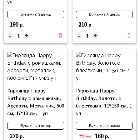
уп
Войны
Бумажный декор
Бумажный декор
Уэнсдэй
190
210
р.
р.
Трансформеры
-
+
-
+
Фрукты
Овощи
Шары
для
Геймеров
Супергерои
Гирлянда Happy
Гирлянда Happy
Пиратская
Birthday с ромашками,
Birthday, Золото, с
Вечеринка
Ассорти, Металлик, 500
блестками, 11*150 см, 1
см, 17*13 см, 1 уп
уп
Девочкам
Бумажный декор
Бумажный декор
Бабочки,
270
180
160
р.
р.
р.
жучки,