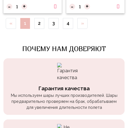
пчелки
-
+
-
+
Мальчикам
«
1
2
3
4
»
Котики,
собачки
Недетские
ПОЧЕМУ НАМ ДОВЕРЯЮТ
(18+)
Аниме
Природа
Сладости
Гарантия качества
Музыка
Мы используем шары лучших производителей. Шары
предварительно проверяем на брак, обрабатываем
Ферма
для увеличения длительности полета