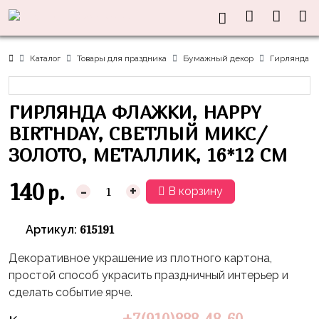
Нужна
Информация
Акции
Праздники
Тематики
консультация?
Хиты
Новый
Щенячий
О нас
Каталог
Товары для праздника
Бумажный декор
Гирлянда Фл
Год
Патруль
Каталог
Доставка
8
Оранжевая
Латексные
ГИРЛЯНДА ФЛАЖКИ, HAPPY
и оплата
марта
Корова
шары
Контакты
BIRTHDAY, СВЕТЛЫЙ МИКС/
23
Маша
без
Скидки
ЗОЛОТО, МЕТАЛЛИК, 16*12 СМ
февраля,
и
рисунка
Дембель
Медведь
Латексные
140
р.
-
+
В корзину
Контакты
Я
Синий
шары
Родился
Трактор
с
615191
Артикул:
рисунком
День
Миньоны
+7(910)888-
Декоративное украшение из плотного картона,
Рождения
48-
Фольгированные
Пикачу
простой способ украсить праздничный интерьер и
60
сердца/
LOVE
сделать событие ярче.
Леди
звёзды
День
Баг
Фольга