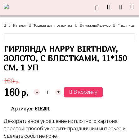
Нужна
Информация
Акции
Праздники
Тематики
консультация?
Хиты
Новый
Щенячий
О нас
Каталог
Товары для праздника
Бумажный декор
Гирлянда Hap
Год
Патруль
Каталог
Доставка
8
Оранжевая
Латексные
ГИРЛЯНДА HAPPY BIRTHDAY,
и оплата
марта
Корова
шары
Контакты
ЗОЛОТО, С БЛЕСТКАМИ, 11*150
23
Маша
без
Скидки
СМ, 1 УП
февраля,
и
рисунка
Дембель
Медведь
Латексные
180
р.
Контакты
Я
Синий
шары
160
р.
-
+
В корзину
Родился
Трактор
с
рисунком
День
Миньоны
+7(910)888-
615201
Артикул:
Рождения
48-
Фольгированные
Пикачу
60
Декоративное украшение из плотного картона,
сердца/
LOVE
Леди
простой способ украсить праздничный интерьер и
звёзды
День
Баг
сделать событие ярче.
Фольга