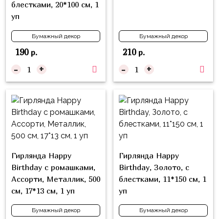
блестками, 20*100 см, 1
Войны
уп
Уэнсдэй
Бумажный декор
Бумажный декор
Трансформеры
190
210
р.
р.
Фрукты
-
+
-
+
Овощи
Шары
для
Геймеров
Супергерои
Пиратская
Гирлянда Happy
Гирлянда Happy
Вечеринка
Birthday с ромашками,
Birthday, Золото, с
Ассорти, Металлик, 500
блестками, 11*150 см, 1
Девочкам
см, 17*13 см, 1 уп
уп
Бабочки,
Бумажный декор
Бумажный декор
жучки,