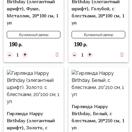
Birthday (элегантный
Birthday (элегантный
Куклы
шрифт), Фуше,
шрифт), Голубой, с
ЛОЛ
Металлик, 20*100 см, 1
блестками, 20*100 см, 1
Для
уп
уп
Него
Бумажный декор
Бумажный декор
Для
190
190
р.
р.
Неё
-
+
-
+
Мишка
Тедди
Транспорт
/
Техника
Животные
Гирлянда Happy
Морская
Гирлянда Happy
Birthday, Белый, с
Тема
Birthday (элегантный
блестками, 20*210 см, 1
шрифт), Золото, с
уп
Звёздные