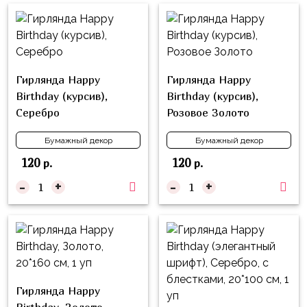
композиции
Пони
из
шаров
Губка
Боб
Цифры
Гирлянда Happy
Гирлянда Happy
Буба
Шары
Birthday (курсив),
Birthday (курсив),
с
Лунтик
Серебро
Розовое Золото
декором
Чебурашка
Бумажный декор
Бумажный декор
Большие
Черепашки-
шары
120
120
р.
р.
ниндзя
-
+
-
+
Ходячие
Фиксики
фигуры
Котэ
Коробка-
сюрприз
Динозавры
Бизнес
Принцессы
Гирлянда Happy
Индивидуальная
Микки