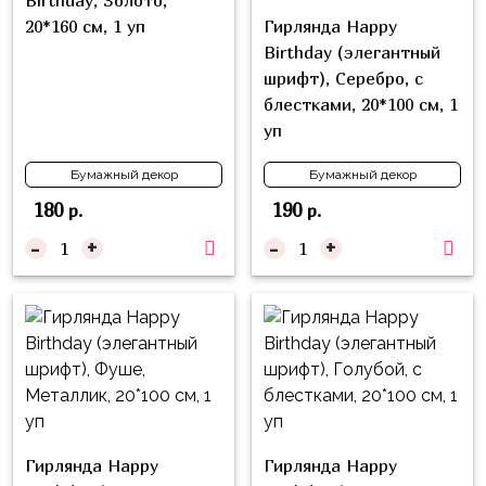
Birthday, Золото,
надпись
и
20*160 см, 1 уп
Гирлянда Happy
на
Минни
Birthday (элегантный
шар
шрифт), Серебро, с
Спорт
Буквы
блестками, 20*100 см, 1
Для
уп
Товары
Мамы,
для
Бумажный декор
Бумажный декор
Бабушки
праздника
180
190
р.
р.
Для
Сервировка
-
+
-
+
Папы,
Свечи
Дедушки
Бумажный
Тропики
декор
Гарри
Колпачки,
Поттер
ободки
Космос
Гудки
Единороги
Гирлянда Happy
Гирлянда Happy