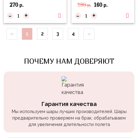
пчелки
270
180
160
р.
р.
р.
-
+
-
+
Мальчикам
Котики,
«
1
2
3
4
»
собачки
Недетские
(18+)
ПОЧЕМУ НАМ ДОВЕРЯЮТ
Аниме
Природа
Сладости
Музыка
Гарантия качества
Ферма
Мы используем шары лучших производителей. Шары
предварительно проверяем на брак, обрабатываем
для увеличения длительности полета