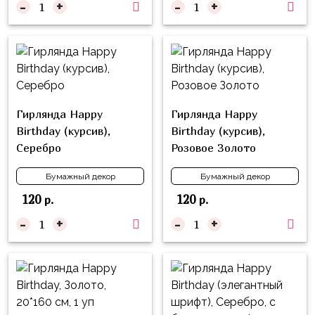
композиции
-
+
-
+
Пони
из
шаров
Губка
Боб
Цифры
Буба
Шары
с
Лунтик
Гирлянда Happy
Гирлянда Happy
декором
Birthday (курсив),
Birthday (курсив),
Чебурашка
Серебро
Розовое Золото
Большие
Черепашки-
шары
Бумажный декор
Бумажный декор
ниндзя
Ходячие
120
120
р.
р.
Фиксики
фигуры
-
+
-
+
Котэ
Коробка-
сюрприз
Динозавры
Бизнес
Принцессы
Индивидуальная
Микки