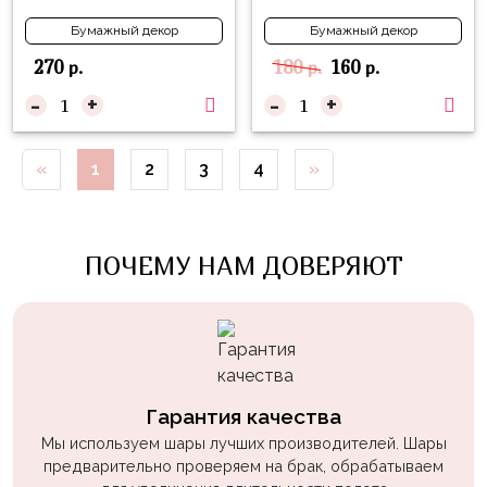
пчелки
Бумажный декор
Бумажный декор
Мальчикам
270
180
160
р.
р.
р.
Котики,
-
+
-
+
собачки
Недетские
«
1
2
3
4
»
(18+)
Аниме
ПОЧЕМУ НАМ ДОВЕРЯЮТ
Природа
Сладости
Музыка
Ферма
Гарантия качества
Мы используем шары лучших производителей. Шары
предварительно проверяем на брак, обрабатываем