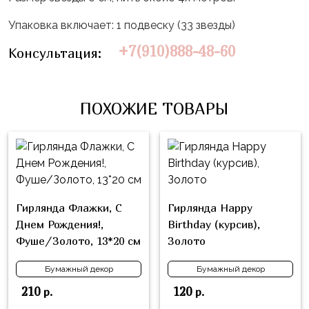
Влюблённых
zakazsharoff@yandex.ru
45
Три
Упаковка включает: 1 подвеску (33 звезды)
Выпускной
см
Кота
г.
+7(910)888-48-60
Консультация:
1
Фольга
Ми-
Бор,
Сентября
81
ми-
ул.
см
Хэллоуин
мишки
М.Горького,
ПОХОЖИЕ ТОВАРЫ
62/2
Фольга
Девичник
Грузовичок
91
Лёва
Свадьба
см
Свинка
Мальчик
Фольгированные
Пеппа
или
шары
Девочка
Смешарики/
Гирлянда Флажки, С
Гирлянда Happy
с
Малышарики
Днем Рождения!,
Birthday (курсив),
рисунком
Фуше/Золото, 13*20 см
Золото
Холодное
Фольгированные
Сердце
фигуры
Бумажный декор
Бумажный декор
Мой
210
120
р.
р.
Готовые
Маленький