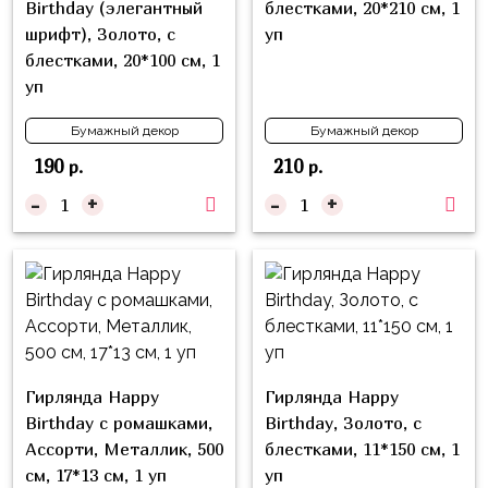
Birthday (элегантный
блестками, 20*210 см, 1
Войны
шрифт), Золото, с
уп
Уэнсдэй
блестками, 20*100 см, 1
уп
Трансформеры
Бумажный декор
Бумажный декор
Фрукты
190
210
р.
р.
Овощи
-
+
-
+
Шары
для
Геймеров
Супергерои
Пиратская
Вечеринка
Гирлянда Happy
Гирлянда Happy
Девочкам
Birthday с ромашками,
Birthday, Золото, с
Ассорти, Металлик, 500
блестками, 11*150 см, 1
Бабочки,
см, 17*13 см, 1 уп
уп
жучки,