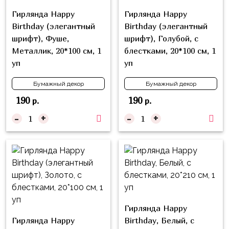
Куклы
Гирлянда Happy
Гирлянда Happy
ЛОЛ
Birthday (элегантный
Birthday (элегантный
Для
шрифт), Фуше,
шрифт), Голубой, с
Него
Металлик, 20*100 см, 1
блестками, 20*100 см, 1
уп
уп
Для
Неё
Бумажный декор
Бумажный декор
190
190
Мишка
р.
р.
Тедди
-
+
-
+
Транспорт
/
Техника
Животные
Морская
Тема
Гирлянда Happy
Гирлянда Happy
Birthday, Белый, с
Звёздные