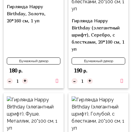
надпись
и
Гирлянда Happy
на
Минни
Birthday, Золото,
шар
20*160 см, 1 уп
Гирлянда Happy
Спорт
Буквы
Birthday (элегантный
Для
шрифт), Серебро, с
Товары
Мамы,
блестками, 20*100 см, 1
для
Бабушки
уп
праздника
Для
Бумажный декор
Бумажный декор
Сервировка
Папы,
180
190
р.
р.
Свечи
Дедушки
-
+
-
+
Бумажный
Тропики
декор
Гарри
Колпачки,
Поттер
ободки
Космос
Гудки
Единороги