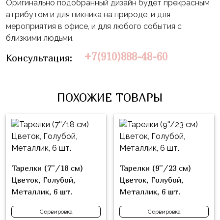
Влюблённых
Оригинально подобранный дизайн будет прекрасным
zakazsharoff@yandex.ru
45
Три
атрибутом и для пикника на природе, и для
Выпускной
см
Кота
мероприятия в офисе, и для любого события с
г.
1
близкими людьми.
Фольга
Ми-
Бор,
Сентября
81
+7(910)888-48-60
ми-
Консультация:
ул.
см
Хэллоуин
мишки
М.Горького,
62/2
Фольга
Девичник
Грузовичок
91
ПОХОЖИЕ ТОВАРЫ
Лёва
Свадьба
см
Свинка
Мальчик
Фольгированные
Пеппа
или
шары
Девочка
Смешарики/
с
Малышарики
рисунком
Тарелки (7''/18 см)
Тарелки (9''/23 см)
Холодное
Фольгированные
Цветок, Голубой,
Цветок, Голубой,
Сердце
фигуры
Металлик, 6 шт.
Металлик, 6 шт.
Мой
Готовые
Сервировка
Сервировка
Маленький