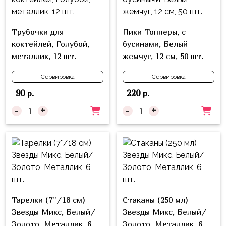
надпись
и
на
Минни
шар
Трубочки для
Пики Топперы, с
Спорт
коктейлей, Голубой,
бусинами, Белый
Буквы
металлик, 12 шт.
жемчуг, 12 см, 50 шт.
Для
Товары
Мамы,
для
Сервировка
Сервировка
Бабушки
праздника
90
220
р.
р.
Для
Сервировка
-
+
-
+
Папы,
Свечи
Дедушки
Бумажный
Тропики
декор
Гарри
Колпачки,
Поттер
ободки
Космос
Тарелки (7''/18 см)
Стаканы (250 мл)
Гудки
Звезды Микс, Белый/
Звезды Микс, Белый/
Единороги
Золото, Металлик, 6
Золото, Металлик, 6