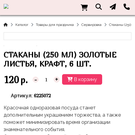
Нужна
Информация
Акции
Праздники
Тематики
консультация?
Хиты
Новый
Щенячий
О нас
Каталог
Товары для праздника
Сервировка
Стаканы (250 м
Год
Патруль
Каталог
Доставка
8
Оранжевая
Латексные
и оплата
марта
Корова
шары
СТАКАНЫ (250 МЛ) ЗОЛОТЫЕ
Контакты
23
Маша
без
ЛИСТЬЯ, КРАФТ, 6 ШТ.
Скидки
февраля,
и
рисунка
Дембель
Медведь
120
р.
Латексные
-
+
В корзину
Контакты
Я
Синий
шары
Родился
Трактор
с
6225072
Артикул:
рисунком
День
Миньоны
+7(910)888-
Красочная одноразовая посуда станет
Рождения
48-
Фольгированные
Пикачу
дополнительным украшением торжества, а также
60
сердца/
LOVE
поможет минимизировать время организации
Леди
звёзды
День
знаменательного события.
Баг
Фольга