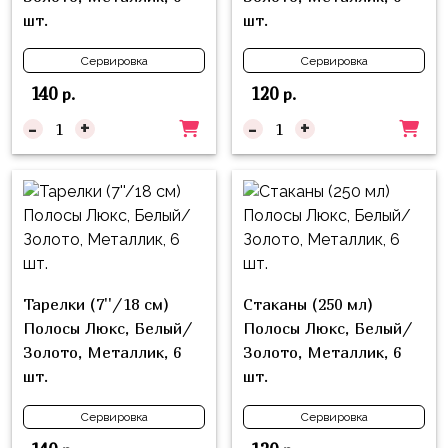
Куклы
шт.
шт.
ЛОЛ
Сервировка
Сервировка
Для
140
120
р.
р.
Него
-
+
-
+
Для
Неё
Мишка
Тедди
Транспорт
/
Тарелки (7''/18 см)
Стаканы (250 мл)
Техника
Полосы Люкс, Белый/
Полосы Люкс, Белый/
Животные
Золото, Металлик, 6
Золото, Металлик, 6
шт.
шт.
Морская
Тема
Сервировка
Сервировка
Звёздные