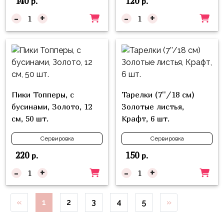
140
120
р.
р.
Войны
-
+
-
+
Уэнсдэй
Трансформеры
Фрукты
Овощи
Пики Топперы, с
Тарелки (7''/18 см)
Шары
бусинами, Золото, 12
Золотые листья,
для
см, 50 шт.
Крафт, 6 шт.
Геймеров
Супергерои
Сервировка
Сервировка
220
150
р.
р.
Пиратская
Вечеринка
-
+
-
+
Девочкам
«
1
2
3
4
5
»
Бабочки,
жучки,