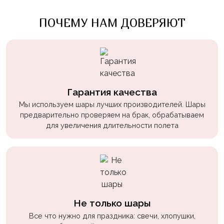
пчелки
ПОЧЕМУ НАМ ДОВЕРЯЮТ
Мальчикам
Котики,
собачки
Недетские
(18+)
Гарантия качества
Аниме
Мы используем шары лучших производителей. Шары
предварительно проверяем на брак, обрабатываем
Природа
для увеличения длительности полета
Сладости
Музыка
Ферма
Не только шары
Все что нужно для праздника: свечи, хлопушки,