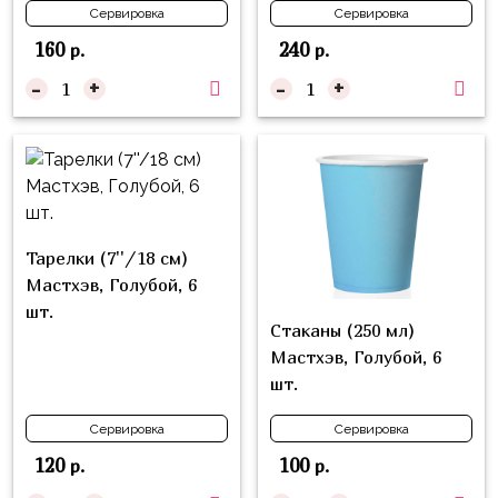
композиции
Сервировка
Сервировка
Пони
из
160
240
р.
р.
шаров
Губка
-
+
-
+
Боб
Цифры
Буба
Шары
с
Лунтик
декором
Чебурашка
Большие
Черепашки-
Тарелки (7''/18 см)
шары
ниндзя
Мастхэв, Голубой, 6
Ходячие
шт.
Фиксики
фигуры
Стаканы (250 мл)
Мастхэв, Голубой, 6
Котэ
Коробка-
шт.
сюрприз
Динозавры
Сервировка
Сервировка
Бизнес
Принцессы
120
100
р.
р.
Индивидуальная
Микки