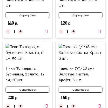
Войны
шт.
шт.
Уэнсдэй
Сервировка
Сервировка
Трансформеры
140
120
р.
р.
-
+
-
+
Фрукты
Овощи
Шары
для
Геймеров
Супергерои
Пики Топперы, с
Тарелки (7''/18 см)
бусинами, Золото, 12
Золотые листья,
Пиратская
см, 50 шт.
Крафт, 6 шт.
Вечеринка
Сервировка
Сервировка
Девочкам
220
150
р.
р.
Бабочки,
-
+
-
+
жучки,