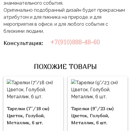
Влюблённых
zakazsharoff@yandex.ru
знаменательного события.
45
Три
Оригинально подобранный дизайн будет прекрасным
Выпускной
см
Кота
атрибутом и для пикника на природе, и для
г.
1
мероприятия в офисе, и для любого события с
Фольга
Ми-
Бор,
Сентября
близкими людьми.
81
ми-
ул.
см
Хэллоуин
мишки
+7(910)888-48-60
М.Горького,
Консультация:
62/2
Фольга
Девичник
Грузовичок
91
Лёва
Свадьба
см
ПОХОЖИЕ ТОВАРЫ
Свинка
Мальчик
Фольгированные
Пеппа
или
шары
Девочка
Смешарики/
с
Малышарики
рисунком
Холодное
Фольгированные
Тарелки (7''/18 см)
Тарелки (9''/23 см)
Сердце
фигуры
Цветок, Голубой,
Цветок, Голубой,
Металлик, 6 шт.
Металлик, 6 шт.
Мой
Готовые
Маленький