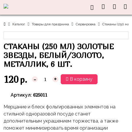
Нужна
Информация
Акции
Праздники
Тематики
консультация?
Хиты
Новый
Щенячий
О нас
Каталог
Товары для праздника
Сервировка
Стаканы (250 мл)
Год
Патруль
Каталог
Доставка
8
Оранжевая
Латексные
СТАКАНЫ (250 МЛ) ЗОЛОТЫЕ
и оплата
марта
Корова
шары
Контакты
ЗВЕЗДЫ, БЕЛЫЙ/ЗОЛОТО,
23
Маша
без
Скидки
МЕТАЛЛИК, 6 ШТ.
февраля,
и
рисунка
Дембель
Медведь
Латексные
120
р.
-
+
В корзину
Контакты
Я
Синий
шары
Родился
Трактор
с
625011
Артикул:
рисунком
День
Миньоны
+7(910)888-
Мерцание и блеск фольгированных элементов на
Рождения
48-
Фольгированные
Пикачу
стильной одноразовой посуде станет
60
сердца/
LOVE
дополнительным украшением торжества, а также
Леди
звёзды
День
поможет минимизировать время организации
Баг
Фольга