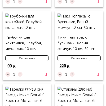
-
+
-
+
надпись
и
на
Минни
шар
Спорт
Буквы
Для
Товары
Мамы,
для
Трубочки для
Пики Топперы, с
Бабушки
праздника
коктейлей, Голубой,
бусинами, Белый
Для
металлик, 12 шт.
жемчуг, 12 см, 50 шт.
Сервировка
Папы,
Свечи
Сервировка
Сервировка
Дедушки
90
220
р.
р.
Бумажный
Тропики
декор
-
+
-
+
Гарри
Колпачки,
Поттер
ободки
Космос
Гудки
Единороги