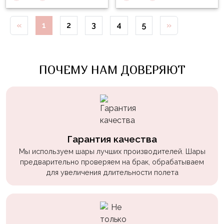
пчелки
Мальчикам
«
1
2
3
4
5
»
Котики,
собачки
ПОЧЕМУ НАМ ДОВЕРЯЮТ
Недетские
(18+)
Аниме
Природа
Гарантия качества
Сладости
Мы используем шары лучших производителей. Шары
Музыка
предварительно проверяем на брак, обрабатываем
для увеличения длительности полета
Ферма