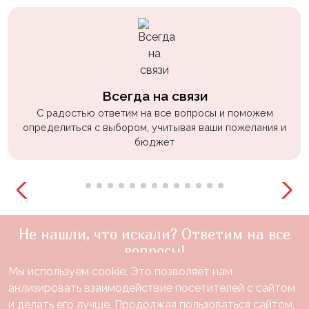
Всегда на связи
С радостью ответим на все вопросы и поможем
определиться с выбором, учитывая ваши пожелания и
бюджет
Не нашли, что искали? Ответим на все
вопросы!
Мы используем cookie. Это позволяет нам
+7(910)888-48-60
анлизировать взаимодействие посетителей с сайтом
звонок по России бесплатный
и делать его лучше. Продолжая пользоваться сайтом,