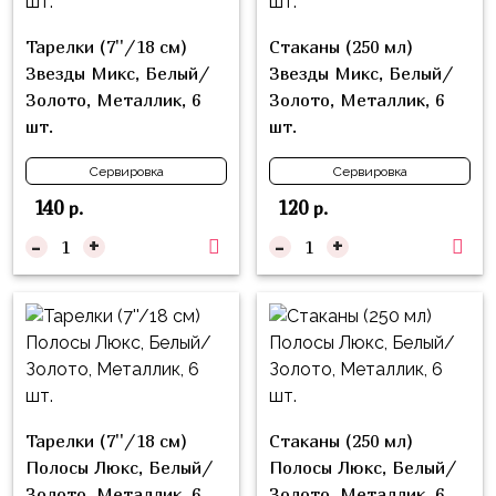
Куклы
ЛОЛ
Тарелки (7''/18 см)
Стаканы (250 мл)
Звезды Микс, Белый/
Звезды Микс, Белый/
Для
Золото, Металлик, 6
Золото, Металлик, 6
Него
шт.
шт.
Для
Сервировка
Сервировка
Неё
140
120
р.
р.
Мишка
-
+
-
+
Тедди
Транспорт
/
Техника
Животные
Морская
Тарелки (7''/18 см)
Стаканы (250 мл)
Тема
Полосы Люкс, Белый/
Полосы Люкс, Белый/
Звёздные
Золото, Металлик, 6
Золото, Металлик, 6