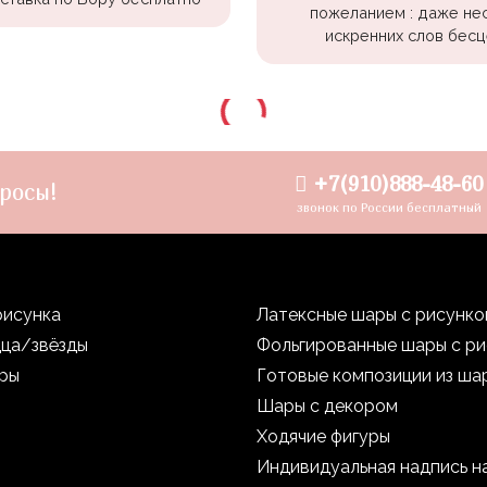
пожеланием : даже не
искренних слов бесц
+7(910)888-48-60
росы!
звонок по России бесплатный
рисунка
Латексные шары с рисунк
дца/звёзды
Фольгированные шары с р
уры
Готовые композиции из ша
Шары с декором
Ходячие фигуры
Индивидуальная надпись н