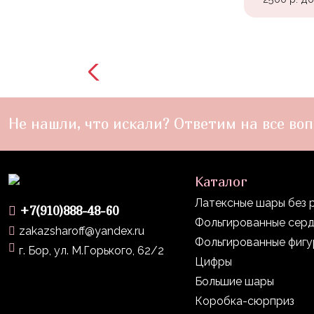
Войны
Уэнсдэй
Трансформеры
Фрукты
Овощи
Не нашли, что искали? Ответим на все воп
Шары
для
Геймеров
Каталог
Супергерои
Латексные шары без 
+7(910)888-48-60
Пиратская
Фольгированные сер
zakazsharoff@yandex.ru
Вечеринка
Фольгированные фиг
г. Бор, ул. М.Горького, 62/2
Цифры
Девочкам
Большие шары
Бабочки,
Коробка-сюрприз
жучки,