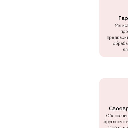
Куклы
ЛОЛ
Гар
Для
Мы ис
Него
про
предварит
Для
обраба
Неё
дл
Мишка
Тедди
Транспорт
/
Техника
Животные
Своев
Морская
Тема
Обеспечив
круглосуто
Звёздные
2500 р. д