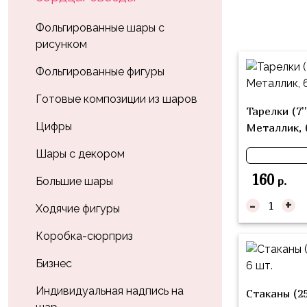
Влюблённых
zakazsharoff@yandex.ru
45
Три
Выпускной
Фольгированные шары с
см
Кота
рисунком
г.
1
Фольга
Ми-
Бор,
Сентября
Фольгированные фигуры
81
ми-
ул.
см
Хэллоуин
мишки
М.Горького,
Готовые композиции из шаров
Тарелки (7'
62/2
Фольга
Девичник
Грузовичок
Цифры
Металлик, 
91
Лёва
Свадьба
см
Шары с декором
Свинка
Мальчик
Фольгированные
160
Пеппа
р.
Большие шары
или
шары
-
+
Девочка
Смешарики/
с
Ходячие фигуры
Малышарики
рисунком
Коробка-сюрприз
Холодное
Фольгированные
Сердце
Бизнес
фигуры
Мой
Индивидуальная надпись на
Готовые
Стаканы (25
Маленький