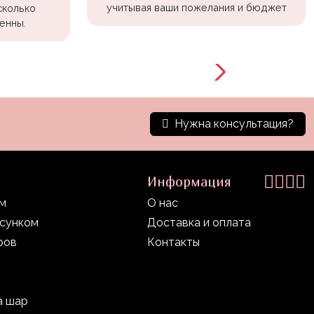
учитывая ваши пожелания и бюджет
сколько
енны.
Нужна консультация?
Информация
ом
О нас
исунком
Доставка и оплата
ров
Контакты
а шар