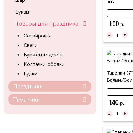
шар
композиции
шт.
Пони
из
Буквы
шаров
Губка
100
Товары для праздника
Боб
р.
Цифры
-
+
Буба
Сервировка
Шары
с
Свечи
Лунтик
декором
Бумажный декор
Чебурашка
Большие
Колпачки, ободки
Черепашки-
шары
Тарелки (7'
Гудки
ниндзя
Белый/Золо
Ходячие
Праздники
Фиксики
фигуры
Котэ
Коробка-
Тематики
140
р.
сюрприз
Динозавры
-
+
Бизнес
Принцессы
Индивидуальная
Микки