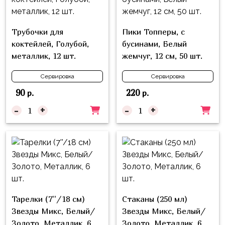
надпись
и
на
Минни
шар
Трубочки для
Пики Топперы, с
Спорт
коктейлей, Голубой,
бусинами, Белый
Буквы
металлик, 12 шт.
жемчуг, 12 см, 50 шт.
Для
Товары
Мамы,
для
Сервировка
Сервировка
Бабушки
праздника
90
220
р.
р.
Для
Сервировка
-
+
-
+
Папы,
Свечи
Дедушки
Бумажный
Тропики
декор
Гарри
Колпачки,
Поттер
ободки
Космос
Тарелки (7''/18 см)
Стаканы (250 мл)
Гудки
Звезды Микс, Белый/
Звезды Микс, Белый/
Единороги
Золото, Металлик, 6
Золото, Металлик, 6