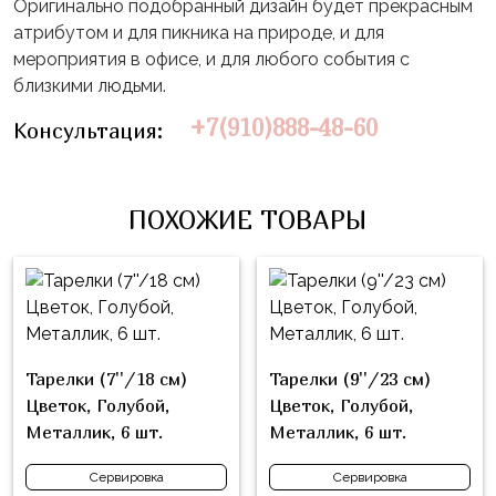
Влюблённых
Оригинально подобранный дизайн будет прекрасным
zakazsharoff@yandex.ru
45
Три
атрибутом и для пикника на природе, и для
Выпускной
см
Кота
мероприятия в офисе, и для любого события с
г.
1
близкими людьми.
Фольга
Ми-
Бор,
Сентября
81
+7(910)888-48-60
ми-
Консультация:
ул.
см
Хэллоуин
мишки
М.Горького,
62/2
Фольга
Девичник
Грузовичок
91
ПОХОЖИЕ ТОВАРЫ
Лёва
Свадьба
см
Свинка
Мальчик
Фольгированные
Пеппа
или
шары
Девочка
Смешарики/
с
Малышарики
рисунком
Тарелки (7''/18 см)
Тарелки (9''/23 см)
Холодное
Фольгированные
Цветок, Голубой,
Цветок, Голубой,
Сердце
фигуры
Металлик, 6 шт.
Металлик, 6 шт.
Мой
Готовые
Сервировка
Сервировка
Маленький