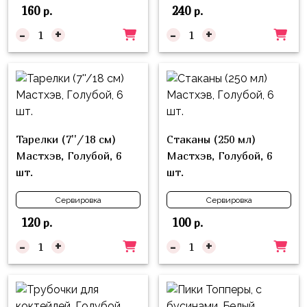
композиции
160
240
р.
р.
Пони
из
-
+
-
+
шаров
Губка
Боб
Цифры
Буба
Шары
с
Лунтик
декором
Чебурашка
Тарелки (7''/18 см)
Стаканы (250 мл)
Большие
Мастхэв, Голубой, 6
Мастхэв, Голубой, 6
Черепашки-
шары
шт.
шт.
ниндзя
Ходячие
Фиксики
Сервировка
Сервировка
фигуры
120
100
р.
р.
Котэ
Коробка-
-
+
-
+
сюрприз
Динозавры
Бизнес
Принцессы
Индивидуальная
Микки