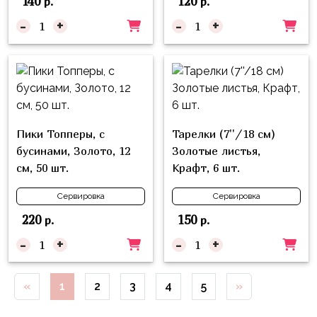
140
120
р.
р.
Войны
-
+
-
+
Уэнсдэй
Трансформеры
Фрукты
Овощи
Пики Топперы, с
Тарелки (7''/18 см)
Шары
бусинами, Золото, 12
Золотые листья,
для
см, 50 шт.
Крафт, 6 шт.
Геймеров
Супергерои
Сервировка
Сервировка
220
150
р.
р.
Пиратская
Вечеринка
-
+
-
+
Девочкам
«
1
2
3
4
5
»
Бабочки,
жучки,