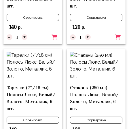
Куклы
шт.
шт.
ЛОЛ
Сервировка
Сервировка
Для
140
120
р.
р.
Него
-
+
-
+
Для
Неё
Мишка
Тедди
Транспорт
/
Тарелки (7''/18 см)
Стаканы (250 мл)
Техника
Полосы Люкс, Белый/
Полосы Люкс, Белый/
Животные
Золото, Металлик, 6
Золото, Металлик, 6
шт.
шт.
Морская
Тема
Сервировка
Сервировка
Звёздные