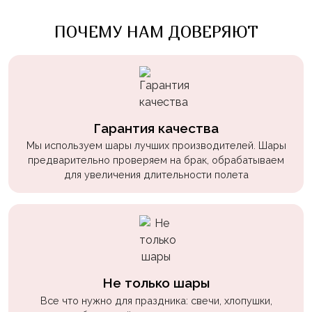
пчелки
ПОЧЕМУ НАМ ДОВЕРЯЮТ
Мальчикам
Котики,
собачки
Недетские
(18+)
Гарантия качества
Аниме
Мы используем шары лучших производителей. Шары
предварительно проверяем на брак, обрабатываем
Природа
для увеличения длительности полета
Сладости
Музыка
Ферма
Не только шары
Все что нужно для праздника: свечи, хлопушки,