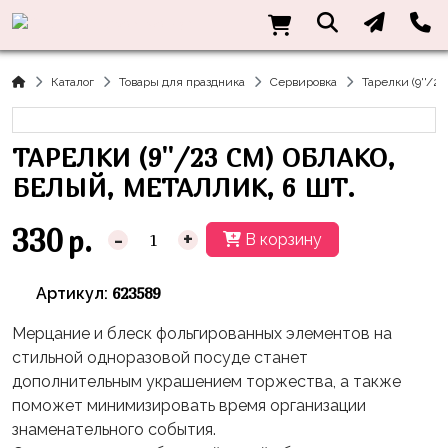
Нужна
Информация
Акции
Праздники
Тематики
консультация?
Хиты
Новый
Щенячий
О нас
Каталог
Товары для праздника
Сервировка
Тарелки (9''/2
Год
Патруль
Каталог
Доставка
8
Оранжевая
Латексные
ТАРЕЛКИ (9''/23 СМ) ОБЛАКО,
и оплата
марта
Корова
шары
Контакты
БЕЛЫЙ, МЕТАЛЛИК, 6 ШТ.
23
Маша
без
Скидки
февраля,
и
рисунка
330
р.
-
+
В корзину
Дембель
Медведь
Латексные
Контакты
Я
Синий
шары
623589
Артикул:
Родился
Трактор
с
рисунком
Мерцание и блеск фольгированных элементов на
День
Миньоны
+7(910)888-
стильной одноразовой посуде станет
Рождения
48-
Фольгированные
Пикачу
дополнительным украшением торжества, а также
60
сердца/
LOVE
поможет минимизировать время организации
Леди
звёзды
День
знаменательного события.
Баг
Фольга