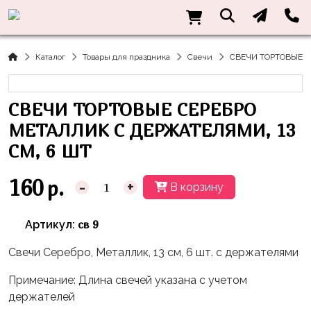
Нужна
Информация
Акции
Праздники
Тематики
консультация?
Хиты
Новый
Щенячий
О нас
Каталог
Товары для праздника
Свечи
СВЕЧИ ТОРТОВЫЕ С
Год
Патруль
Каталог
Доставка
8
Оранжевая
Латексные
СВЕЧИ ТОРТОВЫЕ СЕРЕБРО
и оплата
марта
Корова
шары
Контакты
МЕТАЛЛИК С ДЕРЖАТЕЛЯМИ, 13
23
Маша
без
Скидки
СМ, 6 ШТ
февраля,
и
рисунка
Дембель
Медведь
Латексные
160
р.
-
+
Контакты
В корзину
Я
Синий
шары
Родился
Трактор
с
св 9
Артикул:
рисунком
День
Миньоны
+7(910)888-
Рождения
Свечи Серебро, Металлик, 13 см, 6 шт. с держателями
48-
Фольгированные
Пикачу
60
сердца/
LOVE
Примечание: Длина свечей указана с учетом
Леди
звёзды
День
держателей
Баг
Фольга