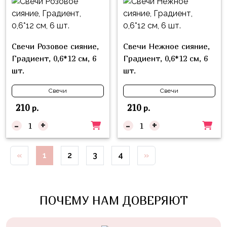
Войны
Уэнсдэй
Свечи Розовое сияние,
Свечи Нежное сияние,
Трансформеры
Градиент, 0,6*12 см, 6
Градиент, 0,6*12 см, 6
Фрукты
шт.
шт.
Овощи
Свечи
Свечи
Шары
210
210
р.
р.
для
Геймеров
-
+
-
+
Супергерои
«
1
2
3
4
»
Пиратская
Вечеринка
Девочкам
ПОЧЕМУ НАМ ДОВЕРЯЮТ
Бабочки,
жучки,