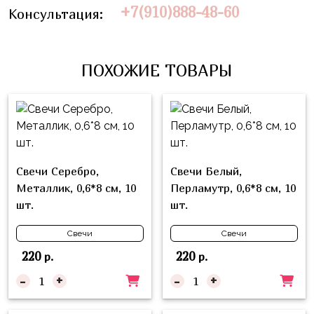
Влюблённых
zakazsharoff@yandex.ru
+7(910)888-48-60
Консультация:
45
Три
Выпускной
см
Кота
г.
1
Фольга
Ми-
Бор,
ПОХОЖИЕ ТОВАРЫ
Сентября
81
ми-
ул.
см
Хэллоуин
мишки
М.Горького,
62/2
Фольга
Девичник
Грузовичок
91
Лёва
Свадьба
см
Свинка
Свечи Серебро,
Свечи Белый,
Мальчик
Фольгированные
Пеппа
Металлик, 0,6*8 см, 10
Перламутр, 0,6*8 см, 10
или
шары
шт.
шт.
Девочка
Смешарики/
с
Малышарики
рисунком
Свечи
Свечи
Холодное
Фольгированные
220
220
р.
р.
Сердце
фигуры
-
+
-
+
Мой
Готовые
Маленький