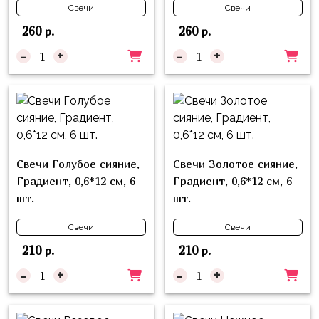
Куклы
Свечи
Свечи
ЛОЛ
260
260
р.
р.
Для
-
+
-
+
Него
Для
Неё
Мишка
Тедди
Свечи Голубое сияние,
Свечи Золотое сияние,
Градиент, 0,6*12 см, 6
Градиент, 0,6*12 см, 6
Транспорт
шт.
шт.
/
Техника
Свечи
Свечи
Животные
210
210
р.
р.
Морская
-
+
-
+
Тема
Звёздные