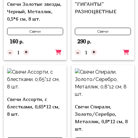
надпись
Свечи Золотые звезды,
"ГИГАНТЫ"
и
на
Черный, Металлик,
РАЗНОЦВЕТНЫЕ
Минни
шар
0,5*6 см, 8 шт.
Спорт
Буквы
Свечи
Свечи
Для
Товары
160
290
р.
р.
Мамы,
для
Бабушки
-
+
-
+
праздника
Для
Сервировка
Папы,
Свечи
Дедушки
Бумажный
Тропики
декор
Свечи Ассорти, с
Гарри
блестками, 0,65*12 см,
Свечи Спирали,
Колпачки,
Поттер
8 шт.
Золото/Серебро,
ободки
Космос
Металлик, 0,8*12 см, 8
Гудки
шт.
Единороги