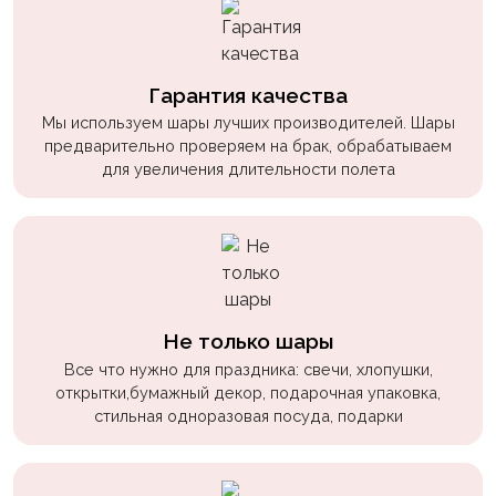
пчелки
Мальчикам
Гарантия качества
Котики,
собачки
Мы используем шары лучших производителей. Шары
предварительно проверяем на брак, обрабатываем
Недетские
для увеличения длительности полета
(18+)
Аниме
Природа
Сладости
Не только шары
Музыка
Все что нужно для праздника: свечи, хлопушки,
открытки,бумажный декор, подарочная упаковка,
Ферма
стильная одноразовая посуда, подарки