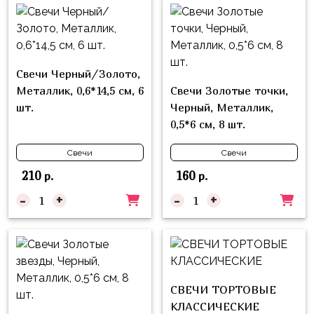
композиции
Пони
из
шаров
Губка
Боб
Цифры
Свечи Черный/Золото,
Буба
Шары
Металлик, 0,6*14,5 см, 6
Свечи Золотые точки,
с
шт.
Черный, Металлик,
Лунтик
декором
0,5*6 см, 8 шт.
Чебурашка
Большие
Свечи
Свечи
Черепашки-
шары
210
160
р.
р.
ниндзя
Ходячие
-
+
-
+
Фиксики
фигуры
Котэ
Коробка-
сюрприз
Динозавры
Бизнес
Принцессы
СВЕЧИ ТОРТОВЫЕ
Индивидуальная
КЛАССИЧЕСКИЕ
Микки