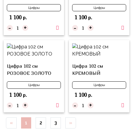
Куклы
Цифры
Цифры
ЛОЛ
1 100
1 100
р.
р.
Для
-
+
-
+
Него
Для
Неё
Мишка
Тедди
Цифра 102 см
Цифра 102 см
РОЗОВОЕ ЗОЛОТО
КРЕМОВЫЙ
Транспорт
/
Цифры
Цифры
Техника
1 100
1 100
р.
р.
Животные
-
+
-
+
Морская
Тема
«
1
2
3
»
Звёздные