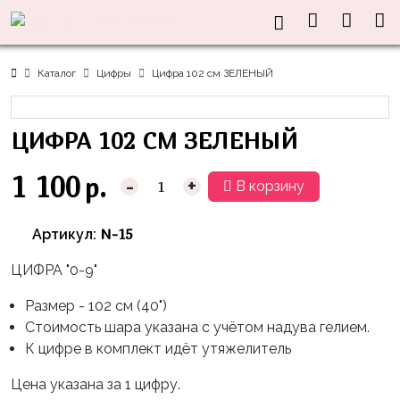
Нужна
Информация
Акции
Праздники
Тематики
консультация?
Хиты
Новый
Щенячий
О нас
Каталог
Цифры
Цифра 102 см ЗЕЛЕНЫЙ
Год
Патруль
Каталог
Доставка
8
Оранжевая
Латексные
ЦИФРА 102 СМ ЗЕЛЕНЫЙ
и оплата
марта
Корова
шары
Контакты
23
Маша
без
1 100
р.
-
+
В корзину
Скидки
февраля,
и
рисунка
Дембель
Медведь
Латексные
N-15
Артикул:
Контакты
Я
Синий
шары
Родился
Трактор
ЦИФРА "0-9"
с
рисунком
День
Миньоны
+7(910)888-
Размер - 102 см (40")
Рождения
48-
Стоимость шара указана с учётом надува гелием.
Фольгированные
Пикачу
60
К цифре в комплект идёт утяжелитель
сердца/
LOVE
Леди
звёзды
День
Цена указана за 1 цифру.
Баг
Фольга