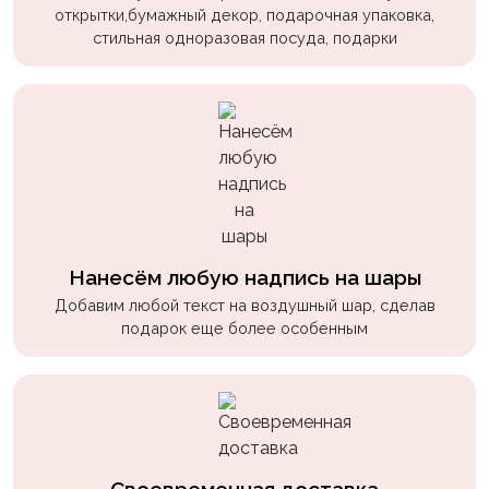
пчелки
открытки,бумажный декор, подарочная упаковка,
стильная одноразовая посуда, подарки
Мальчикам
Котики,
собачки
Недетские
(18+)
Аниме
Природа
Нанесём любую надпись на шары
Добавим любой текст на воздушный шар, сделав
Сладости
подарок еще более особенным
Музыка
Ферма