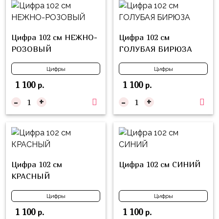
композиции
Пони
из
шаров
Губка
Цифра 102 см НЕЖНО-
Цифра 102 см
Боб
Цифры
РОЗОВЫЙ
ГОЛУБАЯ БИРЮЗА
Буба
Шары
Цифры
Цифры
с
Лунтик
1 100
1 100
декором
р.
р.
Чебурашка
-
+
-
+
Большие
Черепашки-
шары
ниндзя
Ходячие
Фиксики
фигуры
Котэ
Коробка-
Цифра 102 см
Цифра 102 см СИНИЙ
сюрприз
КРАСНЫЙ
Динозавры
Бизнес
Цифры
Цифры
Принцессы
Индивидуальная
1 100
1 100
р.
р.
Микки