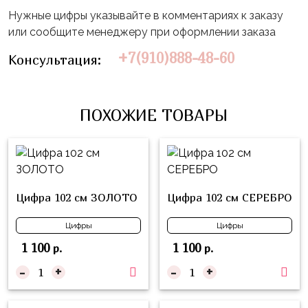
Влюблённых
zakazsharoff@yandex.ru
Нужные цифры указывайте в комментариях к заказу
45
Три
Выпускной
или сообщите менеджеру при оформлении заказа
см
Кота
г.
1
+7(910)888-48-60
Фольга
Консультация:
Ми-
Бор,
Сентября
81
ми-
ул.
см
Хэллоуин
мишки
М.Горького,
ПОХОЖИЕ ТОВАРЫ
62/2
Фольга
Девичник
Грузовичок
91
Лёва
Свадьба
см
Свинка
Мальчик
Фольгированные
Пеппа
или
шары
Цифра 102 см ЗОЛОТО
Цифра 102 см СЕРЕБРО
Девочка
Смешарики/
с
Малышарики
рисунком
Цифры
Цифры
Холодное
1 100
1 100
р.
р.
Фольгированные
Сердце
фигуры
-
+
-
+
Мой
Готовые
Маленький