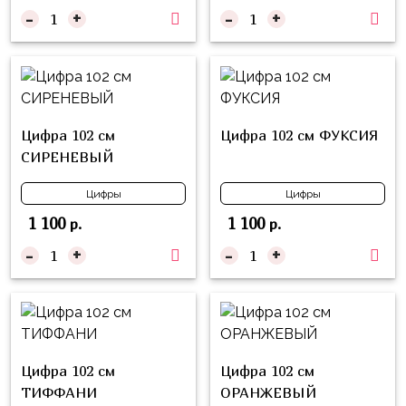
надпись
-
+
-
+
и
на
Минни
шар
Спорт
Буквы
Для
Товары
Мамы,
Цифра 102 см
Цифра 102 см ФУКСИЯ
для
Бабушки
СИРЕНЕВЫЙ
праздника
Для
Сервировка
Цифры
Цифры
Папы,
1 100
1 100
р.
р.
Свечи
Дедушки
-
+
-
+
Бумажный
Тропики
декор
Гарри
Колпачки,
Поттер
ободки
Космос
Гудки
Цифра 102 см
Цифра 102 см
Единороги
ТИФФАНИ
ОРАНЖЕВЫЙ