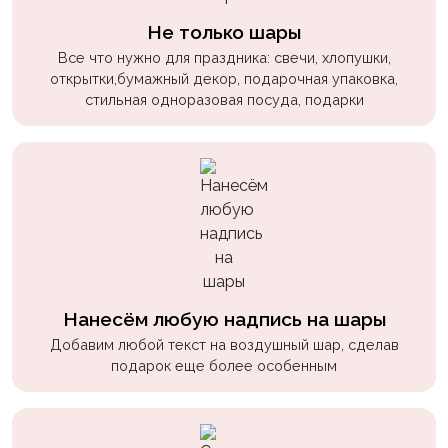
пчелки
Не только шары
Мальчикам
Все что нужно для праздника: свечи, хлопушки,
открытки,бумажный декор, подарочная упаковка,
Котики,
стильная одноразовая посуда, подарки
собачки
Недетские
(18+)
Аниме
Природа
Сладости
Нанесём любую надпись на шары
Музыка
Добавим любой текст на воздушный шар, сделав
Ферма
подарок еще более особенным