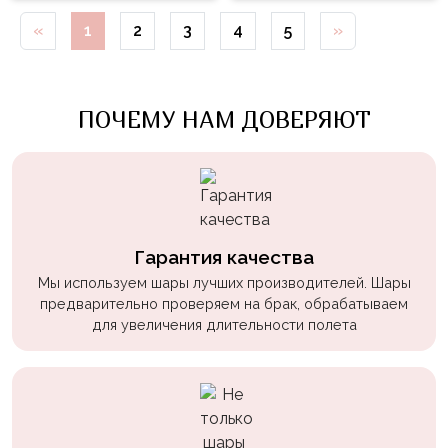
Войны
«
1
2
3
4
5
»
Уэнсдэй
Трансформеры
ПОЧЕМУ НАМ ДОВЕРЯЮТ
Фрукты
Овощи
Шары
для
Геймеров
Гарантия качества
Супергерои
Мы используем шары лучших производителей. Шары
предварительно проверяем на брак, обрабатываем
Пиратская
для увеличения длительности полета
Вечеринка
Девочкам
Бабочки,
жучки,