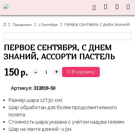
Нужна
Информация
Акции
Праздники
Тематики
консультация?
Хиты
Новый
Щенячий
О нас
Праздники
1 Сентября
ПЕРВОЕ СЕНТЯБРЯ, С ДНЕМ ЗНАНИЙ, 
Год
Патруль
Каталог
Доставка
8
Оранжевая
Латексные
ПЕРВОЕ СЕНТЯБРЯ, С ДНЕМ
и оплата
марта
Корова
шары
Контакты
ЗНАНИЙ, АССОРТИ ПАСТЕЛЬ
23
Маша
без
Скидки
февраля,
и
рисунка
150
р.
-
+
В корзину
Дембель
Медведь
Латексные
Контакты
Я
Синий
шары
312819-50
Артикул:
Родился
Трактор
с
рисунком
Размер шара 12"(30 см).
День
Миньоны
+7(910)888-
Шар обработан для более продолжительного
Рождения
48-
Фольгированные
Пикачу
полета
60
сердца/
LOVE
Стоимость шара указана с учётом надува гелием.
Леди
звёзды
День
Шар на ленте длиной ~1,5м.
Баг
Фольга