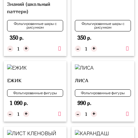
надпись
Знаний (школьный
и
на
паттерн)
Минни
шар
Спорт
Фольгированные шары с
Фольгированные шары с
рисунком
рисунком
Буквы
Для
350
350
р.
р.
Товары
Мамы,
-
+
-
+
для
Бабушки
праздника
Для
Сервировка
Папы,
Свечи
Дедушки
ЕЖИК
ЛИСА
Бумажный
Тропики
Фольгированные фигуры
Фольгированные фигуры
декор
Гарри
1 090
990
р.
р.
Колпачки,
Поттер
-
+
-
+
ободки
Космос
Гудки
Единороги