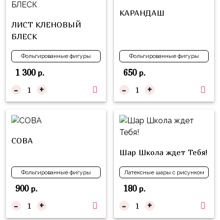
Куклы
КАРАНДАШ
ЛОЛ
ЛИСТ КЛЕНОВЫЙ
Для
БЛЕСК
Него
Фольгированные фигуры
Фольгированные фигуры
Для
1 300
650
р.
р.
Неё
-
+
-
+
Мишка
Тедди
Транспорт
/
СОВА
Техника
Шар Школа ждет Тебя!
Животные
Фольгированные фигуры
Латексные шары с рисунком
Морская
900
180
р.
р.
Тема
-
+
-
+
Звёздные