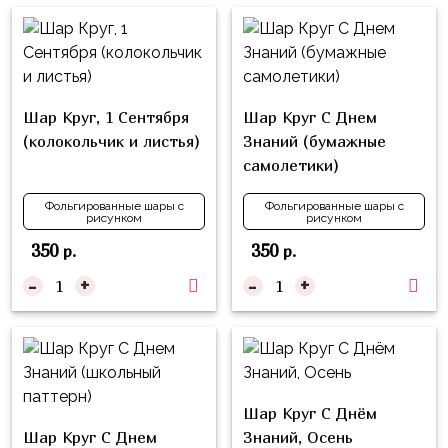
композиции
Пони
из
шаров
Губка
Боб
Цифры
Шар Круг, 1 Сентября
Шар Круг С Днем
Буба
Шары
(колокольчик и листья)
Знаний (бумажные
с
Лунтик
самолетики)
декором
Чебурашка
Фольгированные шары с
Фольгированные шары с
Большие
рисунком
рисунком
Черепашки-
шары
350
350
р.
р.
ниндзя
Ходячие
-
+
-
+
Фиксики
фигуры
Котэ
Коробка-
сюрприз
Динозавры
Бизнес
Принцессы
Шар Круг С Днём
Индивидуальная
Шар Круг С Днем
Знаний, Осень
Микки