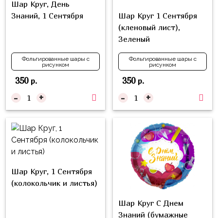
композиции
Шар Круг, День
Пони
из
Знаний, 1 Сентября
Шар Круг 1 Сентября
шаров
(кленовый лист),
Губка
Зеленый
Боб
Цифры
Буба
Фольгированные шары с
Фольгированные шары с
Шары
рисунком
рисунком
с
Лунтик
350
350
р.
р.
декором
Чебурашка
-
+
-
+
Большие
Черепашки-
шары
ниндзя
Ходячие
Фиксики
фигуры
Котэ
Коробка-
Шар Круг, 1 Сентября
сюрприз
Динозавры
(колокольчик и листья)
Бизнес
Принцессы
Шар Круг С Днем
Индивидуальная
Знаний (бумажные
Микки