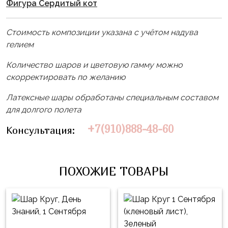
Влюблённых
zakazsharoff@yandex.ru
Фигура Сердитый кот
45
Три
Выпускной
см
Кота
Стоимость композиции указана с учётом надува
г.
1
Фольга
гелием
Ми-
Бор,
Сентября
81
ми-
ул.
Количество шаров и цветовую гамму можно
см
Хэллоуин
мишки
М.Горького,
скорректировать по желанию
62/2
Фольга
Девичник
Грузовичок
Латексные шары обработаны специальным составом
91
Лёва
Свадьба
для долгого полета
см
Свинка
Мальчик
+7(910)888-48-60
Консультация:
Фольгированные
Пеппа
или
шары
Девочка
Смешарики/
с
Малышарики
рисунком
ПОХОЖИЕ ТОВАРЫ
Холодное
Фольгированные
Сердце
фигуры
Мой
Готовые
Маленький