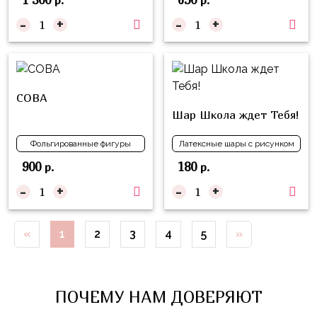
Войны
-
+
-
+
Уэнсдэй
Трансформеры
Фрукты
СОВА
Овощи
Шар Школа ждет Тебя!
Шары
Фольгированные фигуры
Латексные шары с рисунком
для
900
180
р.
р.
Геймеров
-
+
-
+
Супергерои
Пиратская
«
1
2
3
4
5
»
Вечеринка
Девочкам
Бабочки,
ПОЧЕМУ НАМ ДОВЕРЯЮТ
жучки,