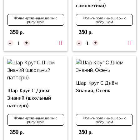
надпись
самолетики)
и
на
Минни
шар
Фольгированные шары с
Фольгированные шары с
рисунком
рисунком
Спорт
Буквы
350
350
р.
р.
Для
Товары
-
+
-
+
Мамы,
для
Бабушки
праздника
Для
Сервировка
Папы,
Свечи
Дедушки
Шар Круг С Днём
Бумажный
Тропики
Шар Круг С Днем
Знаний, Осень
декор
Знаний (школьный
Гарри
паттерн)
Колпачки,
Поттер
ободки
Фольгированные шары с
Фольгированные шары с
Космос
рисунком
рисунком
Гудки
350
350
р.
р.
Единороги