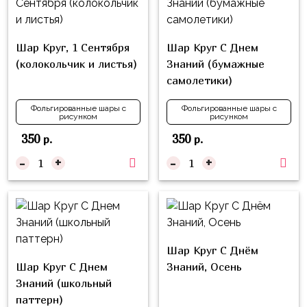
композиции
Пони
из
шаров
Губка
Шар Круг, 1 Сентября
Шар Круг С Днем
Боб
Цифры
(колокольчик и листья)
Знаний (бумажные
самолетики)
Буба
Шары
с
Лунтик
Фольгированные шары с
Фольгированные шары с
рисунком
рисунком
декором
Чебурашка
350
350
р.
р.
Большие
Черепашки-
-
+
-
+
шары
ниндзя
Ходячие
Фиксики
фигуры
Котэ
Коробка-
сюрприз
Шар Круг С Днём
Динозавры
Шар Круг С Днем
Знаний, Осень
Бизнес
Принцессы
Знаний (школьный
Индивидуальная
паттерн)
Микки