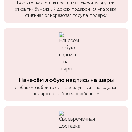
Все что нужно для праздника: свечи, хлопушки,
пчелки
открытки,бумажный декор, подарочная упаковка,
Мальчикам
стильная одноразовая посуда, подарки
Котики,
собачки
Недетские
(18+)
Аниме
Природа
Нанесём любую надпись на шары
Сладости
Добавим любой текст на воздушный шар, сделав
подарок еще более особенным
Музыка
Ферма