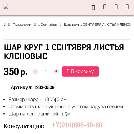
Нужна
Информация
Акции
Праздники
Тематики
консультация?
Хиты
Новый
Щенячий
О нас
Праздники
1 Сентября
Шар круг 1 СЕНТЯБРЯ ЛИСТЬЯ КЛЕНОВ
Год
Патруль
Каталог
Доставка
8
Оранжевая
Латексные
ШАР КРУГ 1 СЕНТЯБРЯ ЛИСТЬЯ
и оплата
марта
Корова
шары
Контакты
КЛЕНОВЫЕ
23
Маша
без
Скидки
февраля,
и
рисунка
350
р.
-
+
В корзину
Дембель
Медведь
Латексные
Контакты
Я
Синий
шары
1202-2529
Артикул:
Родился
Трактор
с
рисунком
Размер шара - 18''/46 см
День
Миньоны
+7(910)888-
Стоимость шара указана с учётом надува гелием.
Рождения
48-
Фольгированные
Пикачу
Шар на ленте длиной ~1,5м
60
сердца/
LOVE
Леди
звёзды
+7(910)888-48-60
Консультация:
День
Баг
Фольга