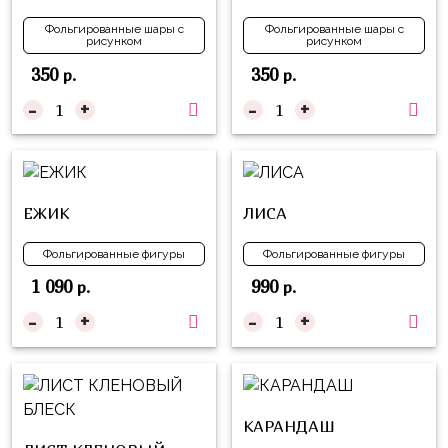
надпись
и
на
Фольгированные шары с
Фольгированные шары с
Минни
рисунком
рисунком
шар
350
350
р.
р.
Спорт
Буквы
-
+
-
+
Для
Товары
Мамы,
для
Бабушки
праздника
Для
Сервировка
ЕЖИК
ЛИСА
Папы,
Свечи
Дедушки
Фольгированные фигуры
Фольгированные фигуры
Бумажный
1 090
990
Тропики
р.
р.
декор
-
+
-
+
Гарри
Колпачки,
Поттер
ободки
Космос
Гудки
Единороги
КАРАНДАШ