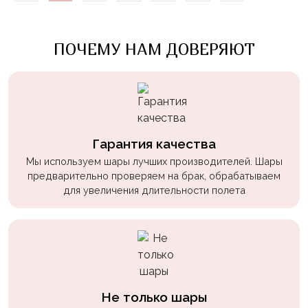
Войны
Уэнсдэй
ПОЧЕМУ НАМ ДОВЕРЯЮТ
Трансформеры
Фрукты
Овощи
Шары
Гарантия качества
для
Мы используем шары лучших производителей. Шары
Геймеров
предварительно проверяем на брак, обрабатываем
Супергерои
для увеличения длительности полета
Пиратская
Вечеринка
Девочкам
Бабочки,
Не только шары
жучки,