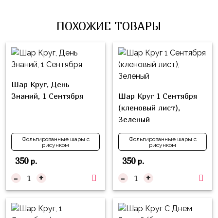
Влюблённых
zakazsharoff@yandex.ru
45
Три
Выпускной
см
ПОХОЖИЕ ТОВАРЫ
Кота
г.
1
Фольга
Ми-
Бор,
Сентября
81
ми-
ул.
см
Хэллоуин
мишки
М.Горького,
62/2
Фольга
Шар Круг, День
Девичник
Грузовичок
91
Знаний, 1 Сентября
Шар Круг 1 Сентября
Лёва
Свадьба
см
(кленовый лист),
Свинка
Зеленый
Мальчик
Фольгированные
Пеппа
или
шары
Фольгированные шары с
Фольгированные шары с
Девочка
Смешарики/
рисунком
рисунком
с
Малышарики
рисунком
350
350
р.
р.
Холодное
-
+
-
+
Фольгированные
Сердце
фигуры
Мой
Готовые
Маленький