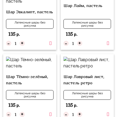
композиции
Пони
Шар Лайм, пастель
из
Шар Эвкалипт, пастель
шаров
Губка
Боб
Цифры
Латексные шары без
Латексные шары без
рисунка
рисунка
Буба
Шары
135
135
р.
р.
с
Лунтик
-
+
-
+
декором
Чебурашка
Большие
Черепашки-
шары
ниндзя
Ходячие
Фиксики
Шар Тёмно-зелёный,
Шар Лавровый лист,
фигуры
пастель
пастель ретро
Котэ
Коробка-
сюрприз
Латексные шары без
Латексные шары без
Динозавры
рисунка
рисунка
Бизнес
135
135
р.
р.
Принцессы
Индивидуальная
-
+
-
+
Микки