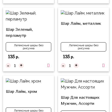
надпись
и
на
Минни
шар
Спорт
Буквы
Шар Лайм, металлик
Для
Шар Зеленый,
Товары
Мамы,
перламутр
для
Бабушки
праздника
Латексные шары без
Латексные шары без
рисунка
рисунка
Для
Сервировка
Папы,
135
135
р.
р.
Свечи
Дедушки
-
+
-
+
Бумажный
Тропики
декор
Гарри
Колпачки,
Поттер
Шар Лайм, хром
ободки
Космос
Шар Для настоящих
Гудки
Мужчин, Ассорти
Единороги
Латексные шары без