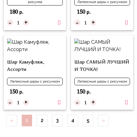
рисунка
Латексные шары с рисунком
Куклы
ЛОЛ
180
150
р.
р.
-
+
-
+
Для
Него
Для
Неё
Мишка
Шар Камуфляж,
Шар САМЫЙ ЛУЧШИЙ
Тедди
Ассорти
И ТОЧКА!
Транспорт
Латексные шары с рисунком
Латексные шары с рисунком
/
150
150
р.
р.
Техника
-
+
-
+
Животные
Морская
«
1
2
3
4
5
»
Тема
Звёздные