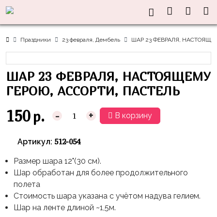
Нужна
Информация
Акции
Праздники
Тематики
консультация?
Хиты
Новый
Щенячий
О нас
Праздники
23 февраля, Дембель
ШАР 23 ФЕВРАЛЯ, НАСТОЯЩЕМ
Год
Патруль
Каталог
Доставка
8
Оранжевая
Латексные
ШАР 23 ФЕВРАЛЯ, НАСТОЯЩЕМУ
и оплата
марта
Корова
шары
Контакты
ГЕРОЮ, АССОРТИ, ПАСТЕЛЬ
23
Маша
без
Скидки
февраля,
и
рисунка
150
р.
-
+
В корзину
Дембель
Медведь
Латексные
Контакты
Я
Синий
шары
512-054
Артикул:
Родился
Трактор
с
рисунком
Размер шара 12"(30 см).
День
Миньоны
+7(910)888-
Шар обработан для более продолжительного
Рождения
48-
Фольгированные
Пикачу
полета
60
сердца/
LOVE
Стоимость шара указана с учётом надува гелием.
Леди
звёзды
День
Шар на ленте длиной ~1,5м.
Баг
Фольга