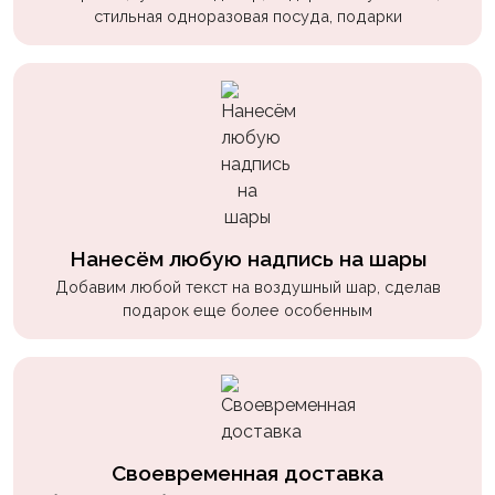
пчелки
стильная одноразовая посуда, подарки
Мальчикам
Котики,
собачки
Недетские
(18+)
Аниме
Нанесём любую надпись на шары
Природа
Добавим любой текст на воздушный шар, сделав
подарок еще более особенным
Сладости
Музыка
Ферма
Своевременная доставка