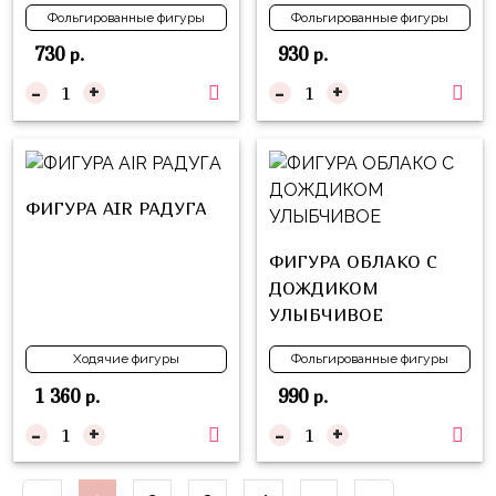
Куклы
Фольгированные фигуры
Фольгированные фигуры
ЛОЛ
730
930
р.
р.
Для
-
+
-
+
Него
Для
Неё
ФИГУРА AIR РАДУГА
Мишка
Тедди
ФИГУРА ОБЛАКО С
Транспорт
ДОЖДИКОМ
/
УЛЫБЧИВОЕ
Техника
Ходячие фигуры
Фольгированные фигуры
Животные
1 360
990
р.
р.
Морская
-
+
-
+
Тема
Звёздные