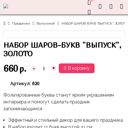
Нужна
Информация
Акции
Праздники
Тематики
консультация?
Хиты
Новый
Щенячий
О нас
Праздники
Выпускной
НАБОР ШАРОВ-БУКВ "ВЫПУСК", ЗОЛОТО
Год
Патруль
Каталог
Доставка
8
Оранжевая
Латексные
НАБОР ШАРОВ-БУКВ "ВЫПУСК",
и оплата
марта
Корова
шары
Контакты
ЗОЛОТО
23
Маша
без
Скидки
февраля,
и
рисунка
660
р.
-
+
В корзину
Дембель
Медведь
Латексные
Контакты
Я
Синий
шары
б20
Артикул:
Родился
Трактор
с
рисунком
Фольгированные буквы станут ярким украшением
День
Миньоны
+7(910)888-
интерьера и помогут сделать праздник
Рождения
48-
Фольгированные
Пикачу
запоминающимся
60
сердца/
LOVE
Леди
звёзды
Эффектный и стильный декор для вашего праздника
День
Баг
В набор входит 11 букв высотой 41 см
Фольга