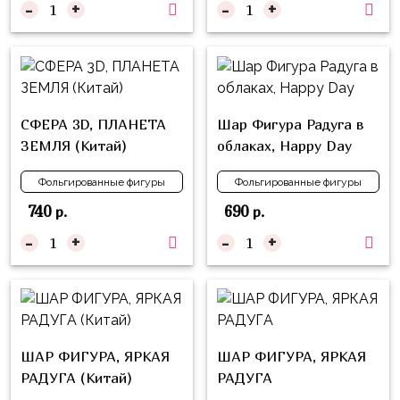
-
+
-
+
надпись
и
на
Минни
шар
Спорт
Буквы
Для
Товары
СФЕРА 3D, ПЛАНЕТА
Шар Фигура Радуга в
Мамы,
для
ЗЕМЛЯ (Китай)
облаках, Happy Day
Бабушки
праздника
Для
Фольгированные фигуры
Фольгированные фигуры
Сервировка
Папы,
740
690
р.
р.
Свечи
Дедушки
-
+
-
+
Бумажный
Тропики
декор
Гарри
Колпачки,
Поттер
ободки
Космос
ШАР ФИГУРА, ЯРКАЯ
ШАР ФИГУРА, ЯРКАЯ
Гудки
Единороги
РАДУГА (Китай)
РАДУГА