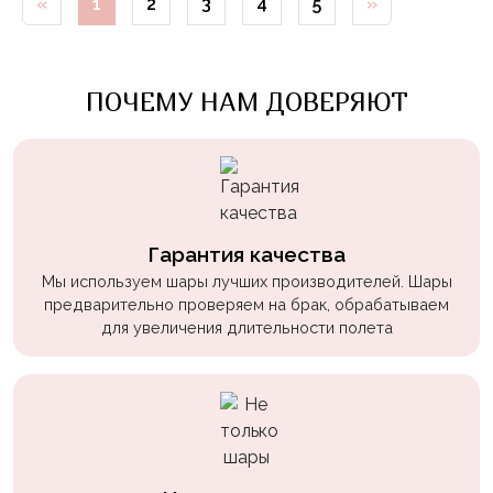
«
1
2
3
4
5
»
Войны
Уэнсдэй
ПОЧЕМУ НАМ ДОВЕРЯЮТ
Трансформеры
Фрукты
Овощи
Шары
для
Гарантия качества
Геймеров
Мы используем шары лучших производителей. Шары
Супергерои
предварительно проверяем на брак, обрабатываем
для увеличения длительности полета
Пиратская
Вечеринка
Девочкам
Бабочки,
жучки,