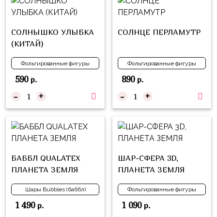
композиции
Пони
из
шаров
Губка
СОЛНЫШКО УЛЫБКА
СОЛНЦЕ ПЕРЛАМУТР
Боб
Цифры
(КИТАЙ)
Буба
Шары
Фольгированные фигуры
Фольгированные фигуры
с
Лунтик
590
890
р.
р.
декором
Чебурашка
-
+
-
+
Большие
Черепашки-
шары
ниндзя
Ходячие
Фиксики
фигуры
БАББЛ QUALATEX
ШАР-СФЕРА 3D,
Котэ
Коробка-
ПЛАНЕТА ЗЕМЛЯ
ПЛАНЕТА ЗЕМЛЯ
сюрприз
Динозавры
Шары Bubbles (баббл)
Фольгированные фигуры
Бизнес
Принцессы
1 490
1 090
р.
р.
Индивидуальная
Микки