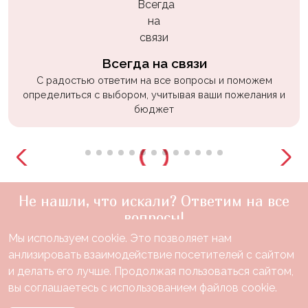
Всегда на связи
С радостью ответим на все вопросы и поможем
определиться с выбором, учитывая ваши пожелания и
бюджет
Не нашли, что искали? Ответим на все
вопросы!
Мы используем cookie. Это позволяет нам
+7(910)888-48-60
анлизировать взаимодействие посетителей с сайтом
звонок по России бесплатный
и делать его лучше. Продолжая пользоваться сайтом,
Нужна консультация?
вы соглашаетесь с использованием файлов cookie.