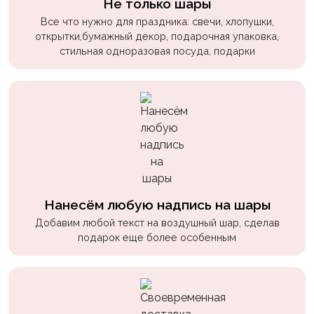
Не только шары
пчелки
Все что нужно для праздника: свечи, хлопушки,
Мальчикам
открытки,бумажный декор, подарочная упаковка,
стильная одноразовая посуда, подарки
Котики,
собачки
Недетские
(18+)
Аниме
Природа
Сладости
Нанесём любую надпись на шары
Добавим любой текст на воздушный шар, сделав
Музыка
подарок еще более особенным
Ферма