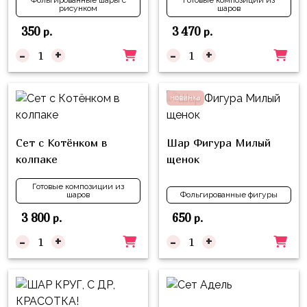
Фольгированные шары с
Готовые композиции из
рисунком
шаров
350
3 470
р.
р.
-
+
-
+
новинка
Сет с Котёнком в
Шар Фигура Милый
колпаке
щенок
Готовые композиции из
шаров
Фольгированные фигуры
3 800
650
р.
р.
-
+
-
+