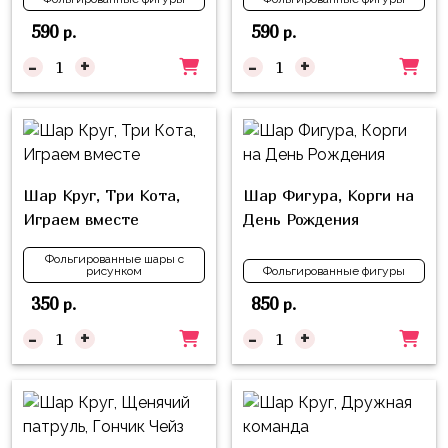
композиции
Пони
из
590
590
р.
р.
шаров
Губка
-
+
-
+
Боб
Цифры
Буба
Шары
с
Лунтик
декором
Чебурашка
Шар Круг, Три Кота,
Шар Фигура, Корги на
Большие
Играем вместе
День Рождения
Черепашки-
шары
ниндзя
Фольгированные шары с
Ходячие
рисунком
Фольгированные фигуры
Фиксики
фигуры
350
850
р.
р.
Котэ
Коробка-
-
+
-
+
сюрприз
Динозавры
Бизнес
Принцессы
Индивидуальная
Микки