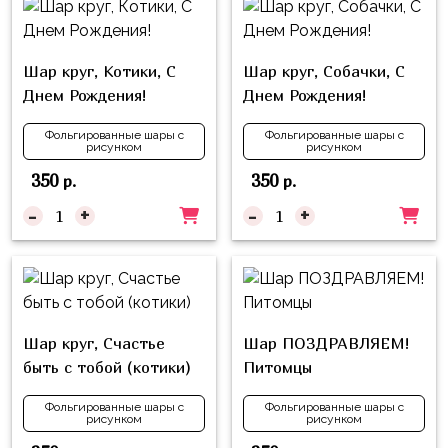
пчелки
Мальчикам
Шар круг, Котики, С
Шар круг, Собачки, С
Котики,
Днем Рождения!
Днем Рождения!
собачки
Фольгированные шары с
Фольгированные шары с
Недетские
рисунком
рисунком
(18+)
350
350
р.
р.
Аниме
-
+
-
+
Природа
Сладости
Музыка
Шар круг, Счастье
Шар ПОЗДРАВЛЯЕМ!
Ферма
быть с тобой (котики)
Питомцы
Фольгированные шары с
Фольгированные шары с
рисунком
рисунком