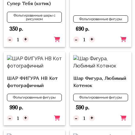
Супер Тебя (котик)
Войны
Фольгированные шары с
Уэнсдэй
рисунком
Фольгированные фигуры
Трансформеры
350
690
р.
р.
-
+
-
+
Фрукты
Овощи
Шары
для
Геймеров
ШАР ФИГУРА HB Кот
Шар Фигура, Любимый
Супергерои
фотографичный
Котенок
Пиратская
Фольгированные фигуры
Фольгированные фигуры
Вечеринка
990
590
р.
р.
Девочкам
-
+
-
+
Бабочки,
жучки,