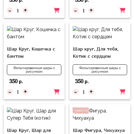
р.
р.
Куклы
-
+
-
+
ЛОЛ
Для
Него
Для
Неё
Шар Круг, Кошечка с
Шар круг, Для тебя,
бантом
Котик с сердцем
Мишка
Тедди
Фольгированные шары с
Фольгированные шары с
рисунком
рисунком
Транспорт
350
350
р.
р.
/
-
+
-
+
Техника
Животные
новинка
Морская
Тема
Шар Круг, Шар для
Шар Фигура, Чихуахуа
Звёздные