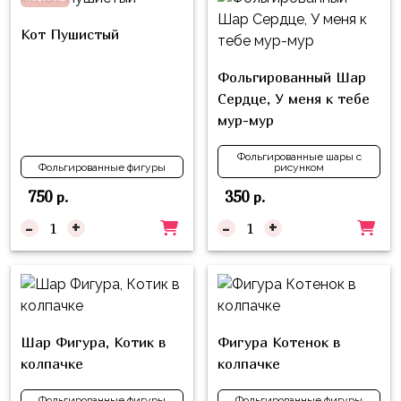
Влюблённых
zakazsharoff@yandex.ru
45
Три
Кот Пушистый
Выпускной
см
Кота
г.
1
Фольга
Фольгированный Шар
Ми-
Бор,
Сентября
81
Сердце, У меня к тебе
ми-
ул.
см
мур-мур
Хэллоуин
мишки
М.Горького,
62/2
Фольга
Девичник
Грузовичок
Фольгированные шары с
Фольгированные фигуры
рисунком
91
Лёва
Свадьба
см
750
350
р.
р.
Свинка
Мальчик
-
+
-
+
Фольгированные
Пеппа
или
шары
Девочка
Смешарики/
с
Малышарики
рисунком
Холодное
Фольгированные
Шар Фигура, Котик в
Фигура Котенок в
Сердце
фигуры
колпачке
колпачке
Мой
Готовые
Маленький
Фольгированные фигуры
Фольгированные фигуры