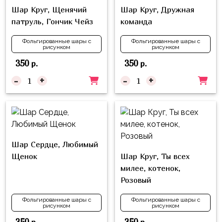
надпись
и
Шар Круг, Щенячий
Шар Круг, Дружная
на
Минни
патруль, Гончик Чейз
команда
шар
Спорт
Фольгированные шары с
Фольгированные шары с
Буквы
рисунком
рисунком
Для
350
350
р.
р.
Товары
Мамы,
для
-
+
-
+
Бабушки
праздника
Для
Сервировка
Папы,
Свечи
Дедушки
Бумажный
Тропики
Шар Сердце, Любимый
декор
Щенок
Шар Круг, Ты всех
Гарри
милее, котенок,
Колпачки,
Поттер
Розовый
ободки
Космос
Фольгированные шары с
Фольгированные шары с
Гудки
рисунком
рисунком
Единороги
350
350