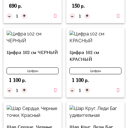
композиции
690
150
Пони
р.
р.
из
шаров
-
+
-
+
Губка
Боб
Цифры
Буба
Шары
с
Лунтик
декором
Цифра 102 см ЧЕРНЫЙ
Цифра 102 см
Чебурашка
КРАСНЫЙ
Большие
Черепашки-
шары
Цифры
Цифры
ниндзя
Ходячие
1 100
1 100
р.
р.
Фиксики
фигуры
-
+
-
+
Котэ
Коробка-
сюрприз
Динозавры
Бизнес
Принцессы
Индивидуальная
Микки
Шар Сердце, Черные
Шар Круг, Леди Баг