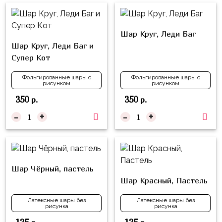
Куклы
ЛОЛ
Шар Круг, Леди Баг
Для
Шар Круг, Леди Баг и
Него
Супер Кот
Для
Неё
Фольгированные шары с
Фольгированные шары с
рисунком
рисунком
Мишка
350
350
р.
р.
Тедди
-
+
-
+
Транспорт
/
Техника
Шар Чёрный, пастель
Животные
Шар Красный, Пастель
Морская
Тема
Латексные шары без
Латексные шары без
рисунка
рисунка
Звёздные