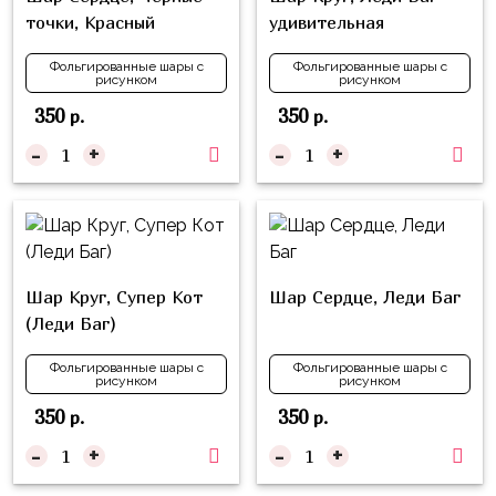
надпись
и
точки, Красный
удивительная
на
Минни
шар
Фольгированные шары с
Фольгированные шары с
рисунком
рисунком
Спорт
Буквы
350
350
р.
р.
Для
Товары
-
+
-
+
Мамы,
для
Бабушки
праздника
Для
Сервировка
Папы,
Свечи
Дедушки
Шар Круг, Супер Кот
Шар Сердце, Леди Баг
Бумажный
Тропики
(Леди Баг)
декор
Гарри
Фольгированные шары с
Фольгированные шары с
Колпачки,
рисунком
рисунком
Поттер
ободки
350
350
р.
р.
Космос
-
+
-
+
Гудки
Единороги