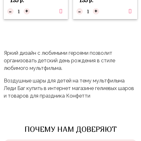
135
135
р.
р.
Войны
-
+
-
+
Уэнсдэй
Трансформеры
Фрукты
Овощи
Яркий дизайн с любимыми героями позволит
Шары
организовать детский день рождения в стиле
для
любимого мультфильма.
Геймеров
Воздушные шары для детей на тему мультфильма
Супергерои
Леди Баг купить в интернет магазине гелиевых шаров
и товаров для праздника Конфетти
Пиратская
Вечеринка
Девочкам
ПОЧЕМУ НАМ ДОВЕРЯЮТ
Бабочки,
жучки,