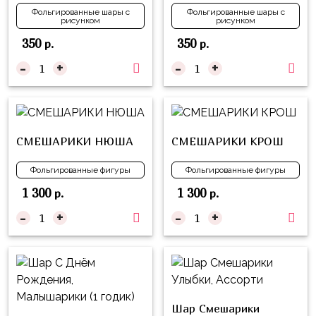
Куклы
Фольгированные шары с
Фольгированные шары с
рисунком
рисунком
ЛОЛ
350
350
р.
р.
Для
-
+
-
+
Него
Для
Неё
Мишка
СМЕШАРИКИ НЮША
СМЕШАРИКИ КРОШ
Тедди
Фольгированные фигуры
Фольгированные фигуры
Транспорт
1 300
1 300
р.
р.
/
-
+
-
+
Техника
Животные
Морская
Тема
Шар Смешарики
Звёздные