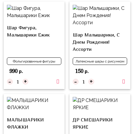
надпись
и
на
Минни
шар
Спорт
Шар Фигура,
Буквы
Малышарики Ежик
Шар Малышарики, С
Для
Товары
Днем Рождения!
Мамы,
для
Ассорти
Бабушки
праздника
Для
Фольгированные фигуры
Латексные шары с рисунком
Сервировка
Папы,
990
150
р.
р.
Свечи
Дедушки
-
+
-
+
Бумажный
Тропики
декор
Гарри
Колпачки,
Поттер
ободки
Космос
МАЛЫШАРИКИ
ДР СМЕШАРИКИ
Гудки
Единороги
ФЛАЖКИ
ЯРКИЕ