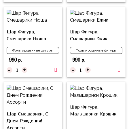
Влюблённых
zakazsharoff@yandex.ru
45
Три
Выпускной
см
Кота
г.
1
Фольга
Ми-
Бор,
Сентября
81
Шар Фигура,
Шар Фигура,
ми-
ул.
см
Смешарики Нюша
Смешарики Ежик
Хэллоуин
мишки
М.Горького,
62/2
Фольга
Девичник
Грузовичок
Фольгированные фигуры
Фольгированные фигуры
91
Лёва
990
990
р.
р.
Свадьба
см
Свинка
-
+
-
+
Мальчик
Фольгированные
Пеппа
или
шары
Девочка
Смешарики/
с
Малышарики
рисунком
Холодное
Фольгированные
Шар Фигура,
Сердце
фигуры
Шар Смешарики, С
Малышарики Крошик
Днем Рождения!
Мой
Готовые
Ассорти
Маленький