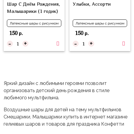
Шар С Днём Рождения,
Улыбки, Ассорти
Войны
Малышарики (1 годик)
Уэнсдэй
Латексные шары с рисунком
Латексные шары с рисунком
Трансформеры
150
150
р.
р.
Фрукты
-
+
-
+
Овощи
Шары
для
Геймеров
Супергерои
Яркий дизайн с любимыми героями позволит
организовать детский день рождения в стиле
Пиратская
любимого мультфильма.
Вечеринка
Воздушные шары для детей на тему мультфильмов
Девочкам
Смешарики, Малышарики купить в интернет магазине
Бабочки,
гелиевых шаров и товаров для праздника Конфетти
жучки,