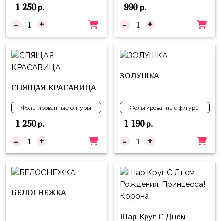
пчелки
1 250
990
р.
р.
-
+
-
+
Мальчикам
Котики,
собачки
Недетские
ЗОЛУШКА
(18+)
СПЯЩАЯ КРАСАВИЦА
Аниме
Фольгированные фигуры
Фольгированные фигуры
Природа
1 250
1 190
р.
р.
-
+
-
+
Сладости
Музыка
Ферма
БЕЛОСНЕЖКА
Шар Круг С Днем