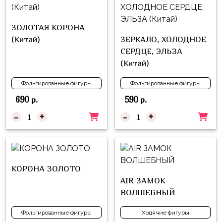
Куклы
ЛОЛ
ЗОЛОТАЯ КОРОНА
Для
(Китай)
ЗЕРКАЛО, ХОЛОДНОЕ
Него
СЕРДЦЕ, ЭЛЬЗА
(Китай)
Для
Неё
Фольгированные фигуры
Фольгированные фигуры
Мишка
690
590
р.
р.
Тедди
-
+
-
+
Транспорт
/
Техника
КОРОНА ЗОЛОТО
Животные
AIR ЗАМОК
Морская
ВОЛШЕБНЫЙ
Тема
Фольгированные фигуры
Ходячие фигуры
Звёздные