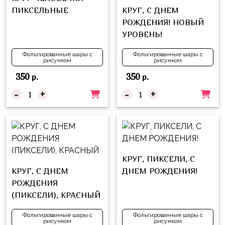
надпись
и
ПИКСЕЛЬНЫЕ
КРУГ, С ДНЕМ
на
Минни
РОЖДЕНИЯ! НОВЫЙ
шар
УРОВЕНЬ!
Спорт
Буквы
Фольгированные шары с
Фольгированные шары с
Для
рисунком
рисунком
Товары
Мамы,
350
350
р.
р.
для
Бабушки
праздника
-
+
-
+
Для
Сервировка
Папы,
Свечи
Дедушки
Бумажный
Тропики
декор
КРУГ, ПИКСЕЛИ, С
Гарри
КРУГ, С ДНЕМ
ДНЕМ РОЖДЕНИЯ!
Колпачки,
Поттер
РОЖДЕНИЯ
ободки
Космос
(ПИКСЕЛИ), КРАСНЫЙ
Гудки
Единороги
Фольгированные шары с
Фольгированные шары с
рисунком
рисунком