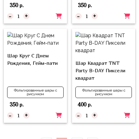
350
350
р.
р.
-
+
-
+
Шар Круг С Днем
Рождения, Гейм-пати
Шар Квадрат TNT
Party B-DAY Пиксели
квадрат
Фольгированные шары с
Фольгированные шары с
рисунком
рисунком
350
400
р.
р.
-
+
-
+