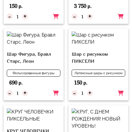
композиции
150
3 750
Пони
р.
р.
из
шаров
-
+
-
+
Губка
Боб
Цифры
Буба
Шары
с
Лунтик
декором
Шар Фигура, Бравл
Шар с рисунком
Чебурашка
Старс, Леон
ПИКСЕЛИ
Большие
Черепашки-
шары
Фольгированные фигуры
Латексные шары с рисунком
ниндзя
Ходячие
690
150
р.
р.
Фиксики
фигуры
-
+
-
+
Котэ
Коробка-
сюрприз
Динозавры
Бизнес
Принцессы
Индивидуальная
Микки
КРУГ ЧЕЛОВЕЧКИ