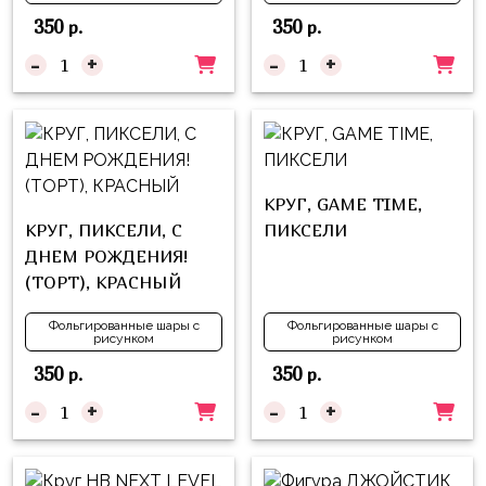
Куклы
350
350
р.
р.
ЛОЛ
-
+
-
+
Для
Него
Для
Неё
КРУГ, GAME TIME,
Мишка
КРУГ, ПИКСЕЛИ, С
ПИКСЕЛИ
Тедди
ДНЕМ РОЖДЕНИЯ!
Транспорт
(ТОРТ), КРАСНЫЙ
/
Фольгированные шары с
Фольгированные шары с
Техника
рисунком
рисунком
Животные
350
350
р.
р.
-
+
-
+
Морская
Тема
Звёздные