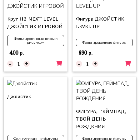
Войны
Уэнсдэй
Круг HB NEXT LEVEL
Фигура ДЖОЙСТИК
ДЖОЙСТИК ИГРОВОЙ
LEVEL UP
Трансформеры
Фольгированные шары с
Фрукты
рисунком
Фольгированные фигуры
Овощи
400
690
р.
р.
Шары
-
+
-
+
для
Геймеров
Супергерои
Джойстик
Пиратская
Вечеринка
ФИГУРА, ГЕЙМПАД,
Девочкам
ТВОЙ ДЕНЬ
РОЖДЕНИЯ
Бабочки,
жучки,
Фольгированные фигуры
Фольгированные фигуры